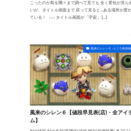
こったのか島を隅々まで調べて見ても 全く変化が見ら
いが、タイトル画面まで 戻って見ると…ある場所が変
ている！ ↓↓↓ タイトル画面が「宇宙」 […]
風来のシレン６ ~とぐろ島探検
風来のシレン６【値段早見表(店)・全アイ
ム】
剣の値段 剣の名前(基礎値) 値段 能力(共鳴効果) 木刀(３) 