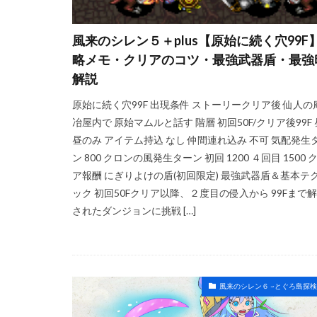
風来のシレン５＋plus【原始に続く穴99F
略メモ・クリアのコツ・最強武器盾・最強
解説
原始に続く穴99F 出現条件 ストーリークリア後 仙人の
冶屋内で 原始マムルと話す 階層 初回50F/クリア後99F
昼のみ アイテム持込 なし 仲間連れ込み 不可 気配発生
ン 800 クロンの風発生ターン 初回 1200 ４回目 1500 
ア報酬 にぎりよけの盾(初回限定) 最強武器盾＆基本テ
ック 初回50Fクリア以降、２度目の侵入から 99Fまで
されたダンジョンに挑戦 […]
風来のシレン６ ~とぐろ島探検