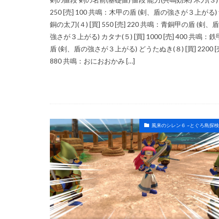
250 [売] 100 共鳴：木甲の盾 (剣、盾の強さが３上がる)
銅の太刀(４) [買] 550 [売] 220 共鳴：青銅甲の盾 (剣、
強さが３上がる) カタナ(５) [買] 1000 [売] 400 共鳴：
盾 (剣、盾の強さが３上がる) どうたぬき(８) [買] 2200 [
880 共鳴：おにおおかみ […]
風来のシレン６ ~とぐろ島探検