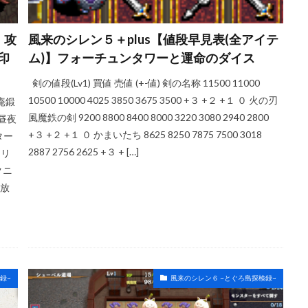
】攻
風来のシレン５＋plus【値段早見表(全アイテ
印
ム)】フォーチュンタワーと運命のダイス
剣の値段(Lv1) 買値 売値 (+-値) 剣の名称 11500 11000
10500 10000 4025 3850 3675 3500 +３ +２ +１ ０ 火の刃
庵鍛
風魔鉄の剣 9200 8800 8400 8000 3220 3080 2940 2800
 昼夜
+３ +２ +１ ０ かまいたち 8625 8250 7875 7500 3018
ター
2887 2756 2625 +３ + […]
クリ
クニ
解放
録~
風来のシレン６ ~とぐろ島探検録~