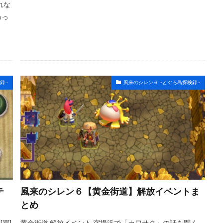
れな
わっ
録~
風来のシレン６ ~とぐろ島探検録~
テ
風来のシレン６【黄金街道】解放イベントま
とめ
[買]
黄金街道 解放イベント 宿場浜で「カワサク」の話を聞く