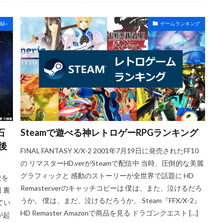
録~
ゲームランキング
石
Steamで遊べる神レトロゲーRPGランキング
後
FINAL FANTASY X/X-2 2001年7月19日に発売されたFF10
の リマスターHD.verがSteamで配信中 当時、圧倒的な美麗
グラフィックと 感動のストーリーが全世界で話題に HD
段を
Remaster.verのキャッチコピーは 僕は、また、泣けるだろ
 裏
うか。 僕は、まだ、泣けるだろうか。 Steam『FFX/X-2』
てい
HD Remaster Amazonで商品を見る ドラゴンクエスト […]
が起