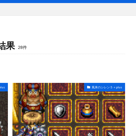
結果
28件
us
風来のシレン５＋plus