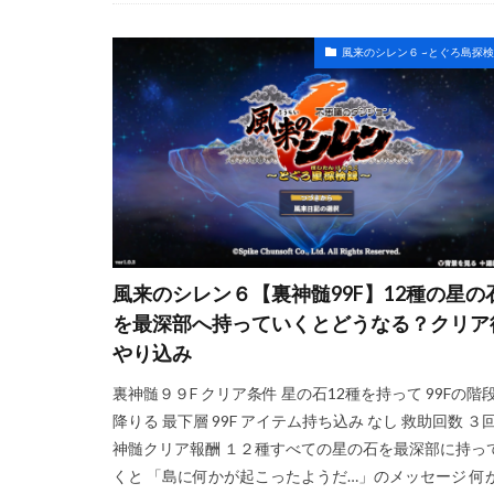
風来のシレン６ ~とぐろ島探検
風来のシレン６【裏神髄99F】12種の星の
を最深部へ持っていくとどうなる？クリア
やり込み
裏神髄９９F クリア条件 星の石12種を持って 99Fの階
降りる 最下層 99F アイテム持ち込み なし 救助回数 ３回
神髄クリア報酬 １２種すべての星の石を最深部に持っ
くと 「島に何かが起こったようだ…」のメッセージ 何