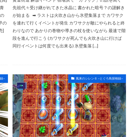
 青
先祖代々受け継がれてきた水晶に 書かれた暗号？の謎解き
盾の
が始まる ➡ ラストは火吹き山から氷壁集落まで カワサク
鉄甲の
を連れて行くイベントが発生 カワサクが敵にやられると終
売]
わりなので あかりの巻物や導きの杖を使いながら 最速で階
段を進んで行こう (カワサクが死んでも火吹き山に行けば
同行イベントは何度でも出来る) 氷壁集落 […]
録~
風来のシレン６ ~とぐろ島探検録~