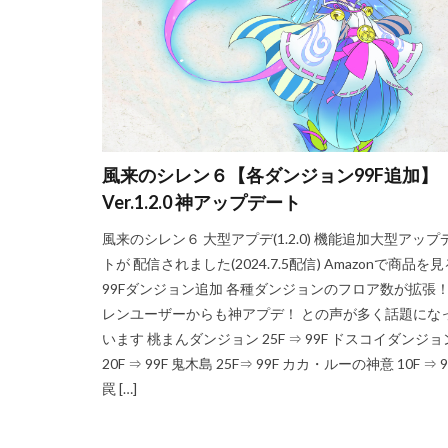
風来のシレン６【各ダンジョン99F追加】
Ver.1.2.0 神アップデート
風来のシレン６ 大型アプデ(1.2.0) 機能追加大型アップ
トが 配信されました(2024.7.5配信) Amazonで商品を見
99Fダンジョン追加 各種ダンジョンのフロア数が拡張！
レンユーザーからも神アプデ！ との声が多く話題にな
います 桃まんダンジョン 25F ⇒ 99F ドスコイダンジョ
20F ⇒ 99F 鬼木島 25F⇒ 99F カカ・ルーの神意 10F ⇒ 9
罠 […]