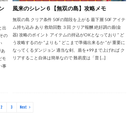
ン
風来のシレン６【無双の島】攻略メモ
無双の島 クリア条件 50Fの階段を上がる 最下層 50F アイテ
ム持ち込み あり 救助回数 ３回 クリア報酬 絶好調の盾(金
と出
器) 攻略のポイント アイテムの持込がOKとなっており ” ど
その
う攻略するのか “よりも ” どこまで準備出来るか “が 重要に
い
なってくるダンジョン 適当な剣、盾を+99まで上げれば ク
があ
リアすること自体は簡単なので 難易度は「普 […]
だモ
い事
2
3
Next