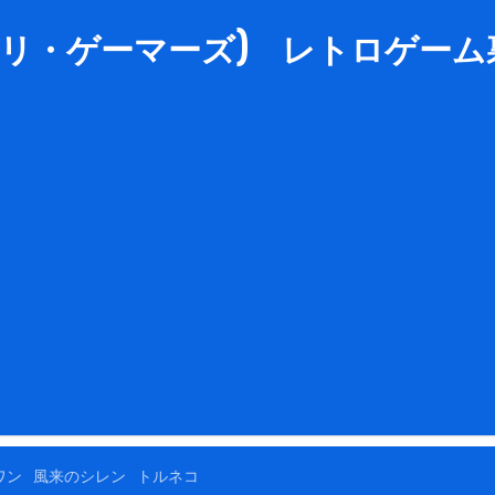
rs (リ・ゲーマーズ) レトロゲーム裏
ワン
風来のシレン
トルネコ