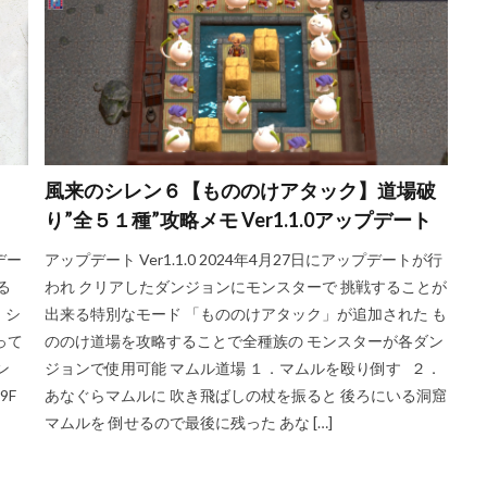
風来のシレン６【もののけアタック】道場破
り”全５１種”攻略メモ Ver1.1.0アップデート
デー
アップデート Ver1.1.0 2024年4月27日にアップデートが行
る
われ クリアしたダンジョンにモンスターで 挑戦することが
 シ
出来る特別なモード 「もののけアタック」が追加された も
って
ののけ道場を攻略することで全種族の モンスターが各ダン
ン
ジョンで使用可能 マムル道場 １．マムルを殴り倒す ２．
9F
あなぐらマムルに 吹き飛ばしの杖を振ると 後ろにいる洞窟
マムルを 倒せるので最後に残った あな […]