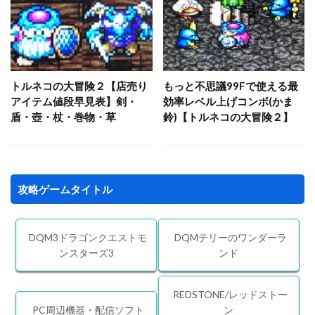
トルネコの大冒険２【店売り
もっと不思議99Fで使える最
アイテム値段早見表】剣・
効率レベル上げコンボ(かま
盾・壺・杖・巻物・草
鈴)【トルネコの大冒険２】
攻略ゲームタイトル
DQM3ドラゴンクエストモ
DQMテリーのワンダーラ
ンスターズ3
ンド
REDSTONE/レッドストー
PC周辺機器・配信ソフト
ン