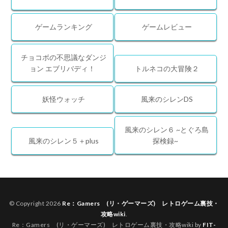
ゲームランキング
ゲームレビュー
チョコボの不思議なダンジ
ョン エブリバディ！
トルネコの大冒険２
妖怪ウォッチ
風来のシレンDS
風来のシレン６ ~とぐろ島
風来のシレン５＋plus
探検録~
© Copyright 2026
Re：Gamers (リ・ゲーマーズ) レトロゲーム裏技・
攻略wiki
.
Re：Gamers (リ・ゲーマーズ) レトロゲーム裏技・攻略wiki by
FIT-