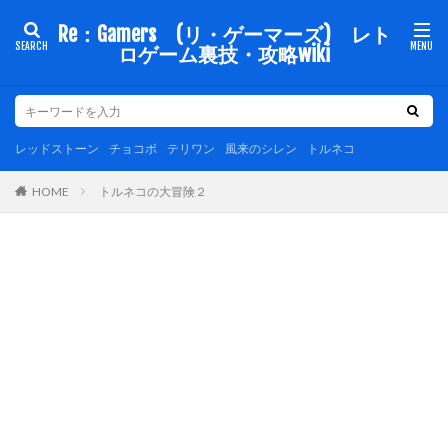
Re：Gamers (リ・ゲーマーズ) レト
ロゲーム裏技・攻略wiki
レッドストーン
チョコボ
テリワン
風来のシレン
トルネコ
トルネコの大冒険２
HOME