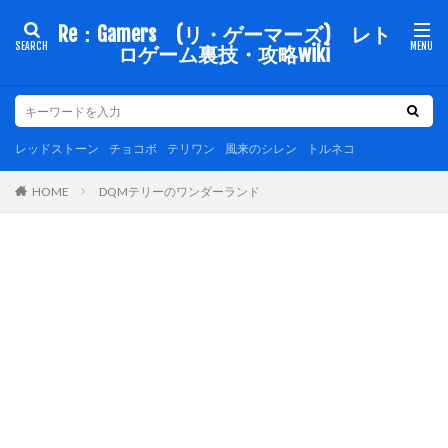
Re：Gamers (リ・ゲーマーズ) レト
ロゲーム裏技・攻略wiki
レッドストーン
チョコボ
テリワン
風来のシレン
トルネコ
DQMテリーのワンダーランド
HOME