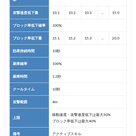
攻撃速度低下量
10.1
10.2
10.3
…
15.0
ブロック率低下確率
100%
ブロック率低下量
15.1
15.2
15.3
…
20.0
効果持続時間
10秒
麻痺確率
100%
麻痺時間
1.2秒
クールタイム
10秒
攻撃範囲
4m
移動速度・攻撃速度低下は最大30%
上限
ブロック率低下は最大40%
備考
アクティブスキル