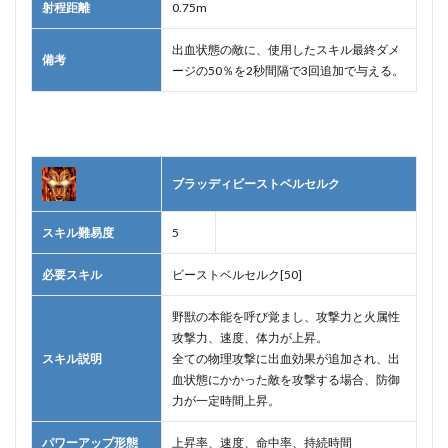
射程距離
0.75m
出血状態の敵に、使用したスキル最終ダメ
備考
ージの50％を2秒間隔で3回追加で与える。
ブラッディビーストベルセルク
スキル難易度
5
必要スキル
ビーストベルセルク[50]
野獣の本能を呼び覚まし、攻撃力と火属性
攻撃力、速度、体力が上昇。
スキル説明
全ての物理攻撃に出血効果が追加され、出
血状態にかかった敵を攻撃する場合、防御
力が一定時間上昇。
パワーアップ形態
上昇率、速度、命中率、持続時間