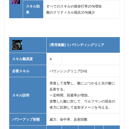
スキル効
すべてのスキルの致命打率25%増加
果
敵のクリティカル抵抗15%減少
[専用覚醒] リバウンディングリニア
スキル難易度
4
必要スキル
バウンシングリニア[50]
突進して攻撃し、敵にぶつかると次の敵に
反射する。
スキル説明
一定時間、回避率が増加。
攻撃した敵に対して、ウルフマンの現在の
体力に比例して追加ダメージを与える。
パワーアップ形態
威力、命中率、反射回数