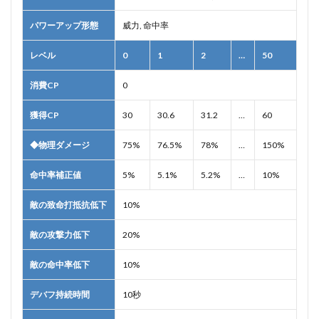
パワーアップ形態
威力, 命中率
レベル
0
1
2
…
50
消費CP
0
獲得CP
30
30.6
31.2
…
60
◆物理ダメージ
75%
76.5%
78%
…
150%
命中率補正値
5%
5.1%
5.2%
…
10%
敵の致命打抵抗低下
10%
敵の攻撃力低下
20%
敵の命中率低下
10%
デバフ持続時間
10秒