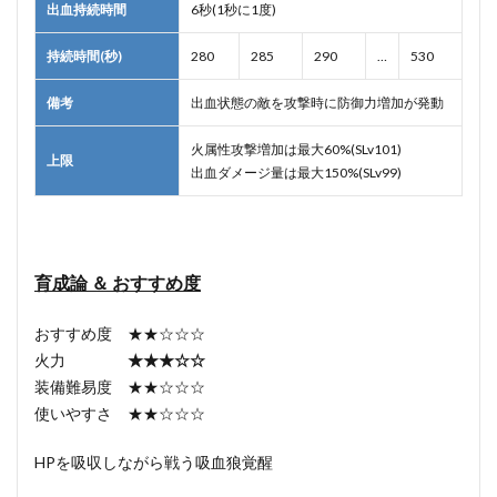
出血持続時間
6秒(1秒に1度)
持続時間(秒)
280
285
290
…
530
備考
出血状態の敵を攻撃時に防御力増加が発動
火属性攻撃増加は最大60%(SLv101)
上限
出血ダメージ量は最大150%(SLv99)
育成論 ＆ おすすめ度
おすすめ度 ★★☆☆☆
火力
★★★☆☆
装備難易度 ★★☆☆☆
使いやすさ ★★☆☆☆
HPを吸収しながら戦う吸血狼覚醒