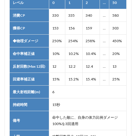
レベル
0
1
2
…
50
消費CP
330
335
340
…
580
獲得CP
153
156
159
…
303
◆物理ダメージ
250%
254%
258%
…
450%
命中率補正値
10%
10.2%
10.4%
…
20%
反射回数(Max 12回)
12
12.2
12.4
…
13
回避率補正値
15%
15.2%
15.4%
…
25%
最大射程距離(m)
6
持続時間
15秒
命中した敵に、自身の体力比例ダメージ
備考
100%を3回適用