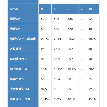
レベル
0
1
2
…
50
消費CP
520
528
536
…
920
獲得CP
500
510
520
…
1000
物理ダメージ増加量
200%
204%
208%
…
400%
攻撃速度
25
25.3
25.6
…
40
移動速度増加
35
35.3
35.6
…
50
命中率補正値
10%
10.2%
10.4%
…
20%
防御力増加
50
50.4
50.8
…
75
火攻撃強化(%)
34.5
35
35.5
…
59.5
出血ダメージ量
101%
102%
103%
…
150%