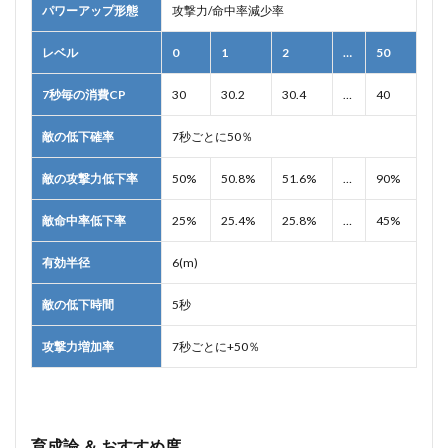
パワーアップ形態
攻撃力/命中率減少率
レベル
0
1
2
…
50
7秒毎の消費CP
30
30.2
30.4
…
40
敵の低下確率
7秒ごとに50％
敵の攻撃力低下率
50%
50.8%
51.6%
…
90%
敵命中率低下率
25%
25.4%
25.8%
…
45%
有効半径
6(m)
敵の低下時間
5秒
攻撃力増加率
7秒ごとに+50％
育成論 ＆ おすすめ度