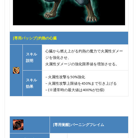
[専用パッシブ] 灼熱の心臓
心臓から燃え上がる灼熱の魔力で火属性ダメー
スキル
ジを強化させ、
説明
火属性ダメージの強化限界値を増加させる。
– 火属性攻撃を50%強化
スキル
– 火属性攻撃上限値を450%まで引き上げる
効果
– (※通常時の最大値は400%が仕様)
[専用覚醒] バーニングフレイム