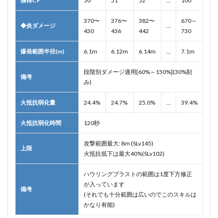
獲得CP
50
51
52
…
100
370〜
376〜
382〜
670～
◆
炎ダメージ
…
430
436
442
730
爆発範囲半径(m)
6.1m
6.12m
6.14m
…
7.1m
段階別ダメージ適用[60%～150%](30%刻
備考
み)
火抵抗弱化量
24.4%
24.7%
25.0%
…
39.4%
火抵抗弱化時間
120秒
攻撃範囲最大: 8m (SLv145)
上限
火抵抗低下は最大40%(SLv102)
ハウリングブラストの範囲は1度下方修正
が入っています
備考
(それでも十分範囲は広いのでこのスキルは
かなり有能)