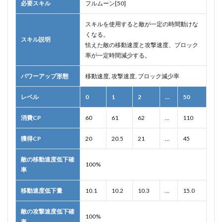
必要スキル
フルムーン[50]
スキルを使用すると敵が一定の時間動けな
くなる。
スキル説明
怯えた敵の移動速度と攻撃速度、ブロック
率が一定時間減少する。
パワーアップ形態
移動速度, 攻撃速度, ブロック減少率
レベル
0
1
2
…
50
消費CP
60
61
62
…
110
獲得CP
20
20.5
21
…
45
敵の移動速度低下確
100%
率
移動速度低下量
10.1
10.2
10.3
…
15.0
敵の攻撃速度低下確
100%
率