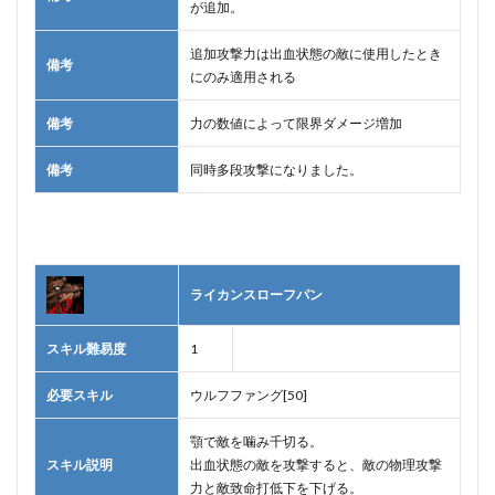
が追加。
追加攻撃力は出血状態の敵に使用したとき
備考
にのみ適用される
備考
力の数値によって限界ダメージ増加
備考
同時多段攻撃になりました。
ライカンスローフパン
スキル難易度
1
必要スキル
ウルフファング[50]
顎で敵を噛み千切る。
スキル説明
出血状態の敵を攻撃すると、敵の物理攻撃
力と敵致命打低下を下げる。