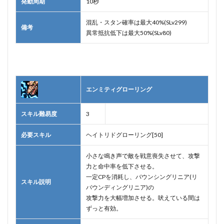
発動周期
10秒
混乱・スタン確率は最大40%(SLv299)
備考
異常抵抗低下は最大50%(SLv80)
エンミティグローリング
スキル難易度
3
必要スキル
ヘイトリドグローリング[50]
小さな鳴き声で敵を戦意喪失させて、攻撃
力と命中率を低下させる。
一定CPを消耗し、バウンシングリニア(リ
スキル説明
バウンディングリニア)の
攻撃力を大幅増加させる。吠えている間は
ずっと有効。