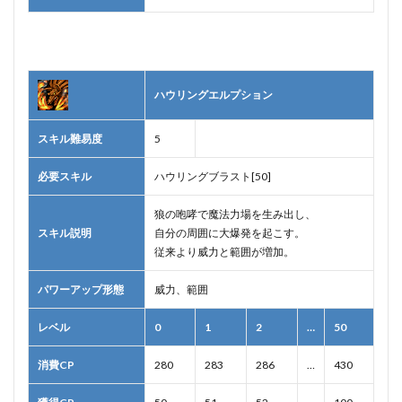
ハウリングエルプション
スキル難易度
5
必要スキル
ハウリングブラスト[50]
狼の咆哮で魔法力場を生み出し、
スキル説明
自分の周囲に大爆発を起こす。
従来より威力と範囲が増加。
パワーアップ形態
威力、範囲
レベル
0
1
2
…
50
消費CP
280
283
286
…
430