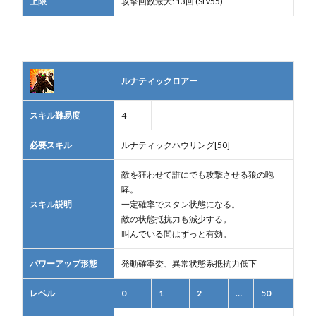
上限
攻撃回数最大: 13回 (SLv55)
ルナティックロアー
スキル難易度
4
必要スキル
ルナティックハウリング[50]
敵を狂わせて誰にでも攻撃させる狼の咆
哮。
スキル説明
一定確率でスタン状態になる。
敵の状態抵抗力も減少する。
叫んでいる間はずっと有効。
パワーアップ形態
発動確率委、異常状態系抵抗力低下
レベル
0
1
2
…
50