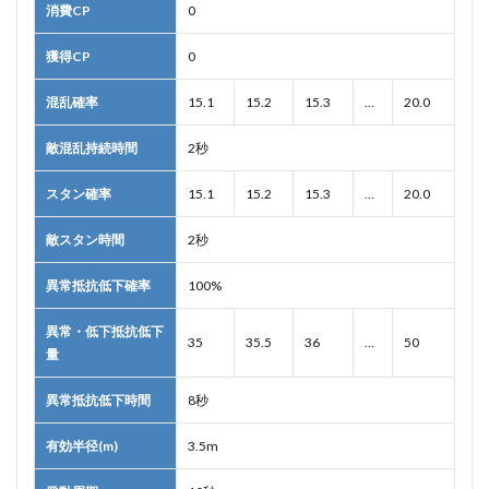
消費CP
0
獲得CP
0
混乱確率
15.1
15.2
15.3
…
20.0
敵混乱持続時間
2秒
スタン確率
15.1
15.2
15.3
…
20.0
敵スタン時間
2秒
異常抵抗低下確率
100%
異常・低下抵抗低下
35
35.5
36
…
50
量
異常抵抗低下時間
8秒
有効半径(m)
3.5m