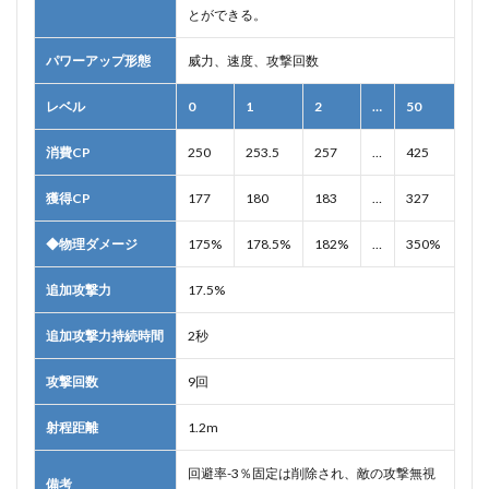
とができる。
パワーアップ形態
威力、速度、攻撃回数
レベル
0
1
2
…
50
消費CP
250
253.5
257
…
425
獲得CP
177
180
183
…
327
◆物理ダメージ
175%
178.5%
182%
…
350%
追加攻撃力
17.5%
追加攻撃力持続時間
2秒
攻撃回数
9回
射程距離
1.2m
回避率-3％固定は削除され、敵の攻撃無視
備考