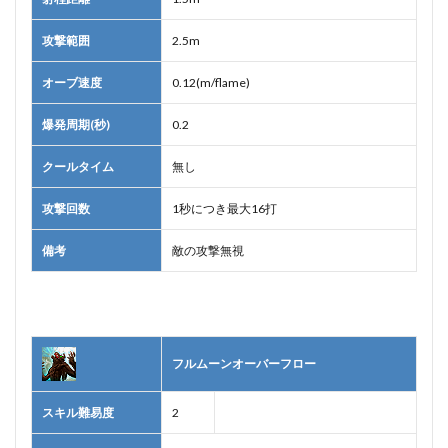
攻撃範囲
2.5m
オーブ速度
0.12(m/flame)
爆発周期(秒)
0.2
クールタイム
無し
攻撃回数
1秒につき最大16打
備考
敵の攻撃無視
フルムーンオーバーフロー
スキル難易度
2