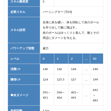
スキル難易度
3
必要スキル
バーニングオーブ[50]
全身に炎を纏い、体を回転して炎のボール
を作り出して敵に飛ばす。
スキル説明
炎のボールはゆっくりと進んで、敵とその
周辺にダメージを与える。
パワーアップ形態
威力
レベル
0
1
2
…
50
消費CP
140
142
144
…
240
獲得CP
124
125.5
127
…
199
641
391～
396～
401～
◆
炎ダメージ
…
～
431
436
441
681
射程距離
1.5m