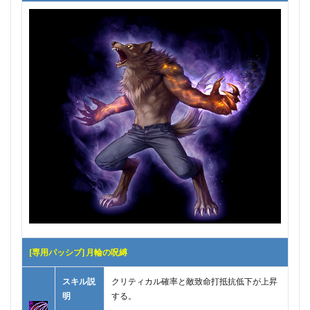
[専用パッシブ] 月輪の呪縛
スキル説
クリティカル確率と敵致命打抵抗低下が上昇
明
する。