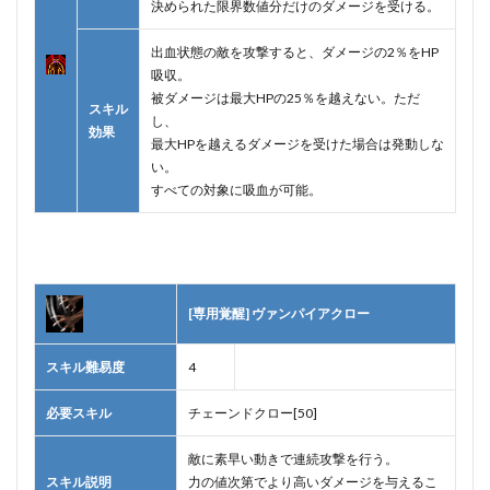
決められた限界数値分だけのダメージを受ける。
出血状態の敵を攻撃すると、ダメージの2％をHP
吸収。
被ダメージは最大HPの25％を越えない。ただ
スキル
し、
効果
最大HPを越えるダメージを受けた場合は発動しな
い。
すべての対象に吸血が可能。
[専用覚醒] ヴァンパイアクロー
スキル難易度
4
必要スキル
チェーンドクロー[50]
敵に素早い動きで連続攻撃を行う。
スキル説明
力の値次第でより高いダメージを与えるこ