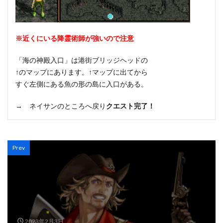
※近くにいる降霊術師が強いので注意
「海の神殿入口」は港街ブリッジヘッドの
↑のマップにあります。↑マップに出てから
すぐ左側にある魚の形の島に入口がある。
→ ネイサンのところへ戻り
クエスト完了！
Prev
2023年2月3日