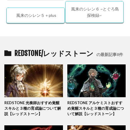
風来のシレン６ ~とぐろ島
風来のシレン５＋plus
探検録~
REDSTONE/レッドストーン
の最新記事8件
REDSTONE 光奏師おすすめ覚醒
REDSTONE アルケミストおすす
スキルと３種の育成論について解
め覚醒スキルと３種の育成論につ
説【レッドストーン】
いて解説【レッドストーン】