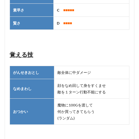
素早さ
C
■■■■■
賢さ
D
■■■■
覚える技
がんせきおとし
敵全体に中ダメージ
顔をなめ回して身をすくませ
なめまわし
敵を１ターン行動不能にする
魔物に100Gを渡して
おつかい
何か買ってきてもらう
(ランダム)