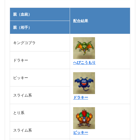
親（血統）
配合結果
親（相手）
キングコブラ
ドラキー
へびこうもり
ピッキー
スライム系
ドラキー
とり系
スライム系
ピッキー