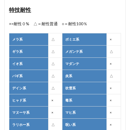
特技耐性
×=耐性０% △＝耐性普通 ○＝耐性100％
メラ系
△
ボミエ系
×
ギラ系
△
メガンテ系
△
イオ系
△
マダンテ
×
バギ系
△
炎系
△
デイン系
△
吹雪系
×
ヒャド系
×
毒系
×
マヌーサ系
×
マヒ系
×
ラリホー系
△
呪い系
×