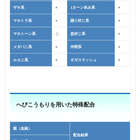
ザキ系
×
1ターン休み系
×
マホトラ系
×
踊り封じ系
×
マホトーン系
△
息封じ系
×
メダパニ系
×
仲間系
×
ルカニ系
×
ギガスラッシュ
×
へびこうもりを用いた特殊配合
親（血統）
配合結果