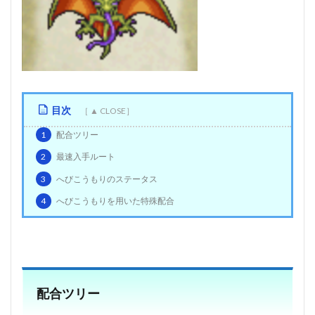
目次
1
配合ツリー
2
最速入手ルート
3
へびこうもりのステータス
4
へびこうもりを用いた特殊配合
配合ツリー