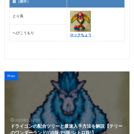
親（相手）
とり系
へびこうもり
ロックちょう
Prev
2023年5月21日
ドライゴンの配合ツリーと最速入手方法を解説【テリー
のワンダーランド(GB版/PS版/レトロ版)】