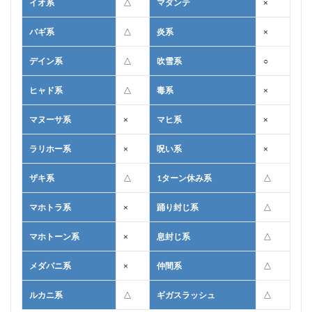
イオ系
△
マダンテ
×
バギ系
△
炎系
×
デイン系
△
吹雪系
○
ヒャド系
△
毒系
×
マヌーサ系
×
マヒ系
×
ラリホー系
×
呪い系
×
ザキ系
△
1ターン休み系
△
マホトラ系
×
踊り封じ系
△
マホトーン系
×
息封じ系
△
メダパニ系
×
仲間系
△
ルカニ系
△
ギガスラッシュ
△