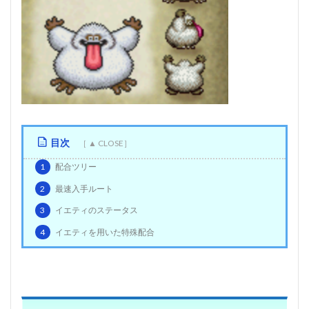
目次
1
配合ツリー
2
最速入手ルート
3
イエティのステータス
4
イエティを用いた特殊配合