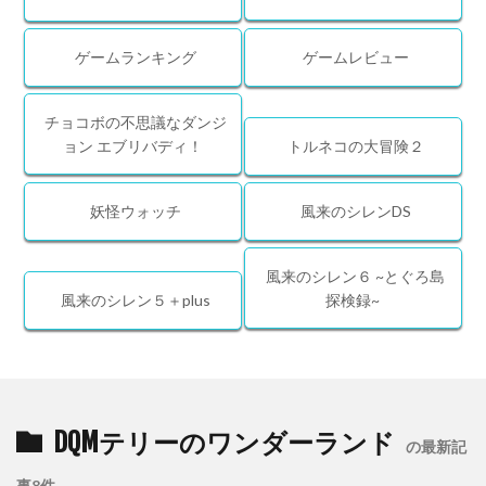
ゲームランキング
ゲームレビュー
チョコボの不思議なダンジ
ョン エブリバディ！
トルネコの大冒険２
妖怪ウォッチ
風来のシレンDS
風来のシレン６ ~とぐろ島
風来のシレン５＋plus
探検録~
DQMテリーのワンダーランド
の最新記
事8件