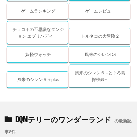
ゲームランキング
ゲームレビュー
チョコボの不思議なダンジ
ョン エブリバディ！
トルネコの大冒険２
妖怪ウォッチ
風来のシレンDS
風来のシレン６ ~とぐろ島
風来のシレン５＋plus
探検録~
DQMテリーのワンダーランド
の最新記
事8件