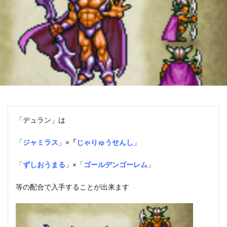
「デュラン」は
「
ジャミラス
」×
「
じゃりゅうせんし
」
「
ずしおうまる
」×「
ゴールデンゴーレム
」
等の配合で入手することが出来ます