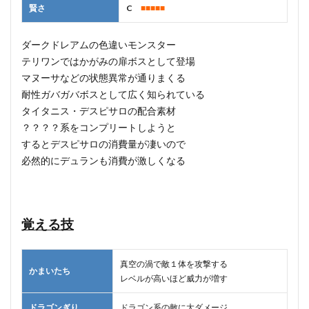
賢さ
C
■■■■■
ダークドレアムの色違いモンスター
テリワンではかがみの扉ボスとして登場
マヌーサなどの状態異常が通りまくる
耐性ガバガバボスとして広く知られている
タイタニス・デスピサロの配合素材
？？？？系をコンプリートしようと
するとデスピサロの消費量が凄いので
必然的にデュランも消費が激しくなる
覚える技
真空の渦で敵１体を攻撃する
かまいたち
レベルが高いほど威力が増す
ドラゴンぎり
ドラゴン系の敵に大ダメージ