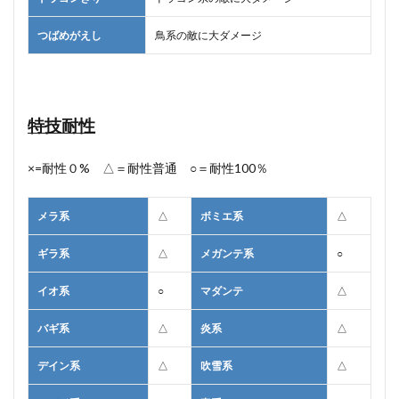
つばめがえし
鳥系の敵に大ダメージ
特技耐性
×=耐性０% △＝耐性普通 ○＝耐性100％
メラ系
△
ボミエ系
△
ギラ系
△
メガンテ系
○
イオ系
○
マダンテ
△
バギ系
△
炎系
△
デイン系
△
吹雪系
△