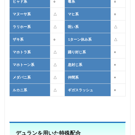
ヒャド系
○
毒系
○
マヌーサ系
△
マヒ系
○
ラリホー系
△
呪い系
△
ザキ系
○
1ターン休み系
△
マホトラ系
△
踊り封じ系
×
マホトーン系
△
息封じ系
×
メダパニ系
△
仲間系
×
ルカニ系
△
ギガスラッシュ
×
デュランを用いた特殊配合