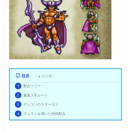
目次
1
配合ツリー
2
最速入手ルート
3
デュランのステータス
4
デュランを用いた特殊配合