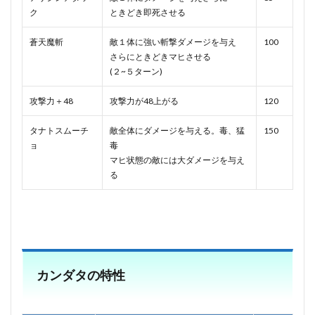
ク
ときどき即死させる
蒼天魔斬
敵１体に強い斬撃ダメージを与え
100
さらにときどきマヒさせる
(２~５ターン)
攻撃力＋48
攻撃力が48上がる
120
タナトスムーチ
敵全体にダメージを与える。毒、猛
150
ョ
毒
マヒ状態の敵には大ダメージを与え
る
カンダタの特性