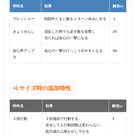
特性名
効果
解放Lv
プレッシャー
戦闘中たまに敵を１ターン休みにする
１
きょうせんし
混乱した時でも必ず敵を攻撃し
20
当たれば会心の一撃になる
会心率アップ
会心の一撃がけっこう出やすくなる
40
大
+Lサイズ時の追加特性
特性名
効果
解放Lv
２回行動
２回連続で行動する。
1
命令しても行動回数は変わらない。
能力値の上限が少し下がる