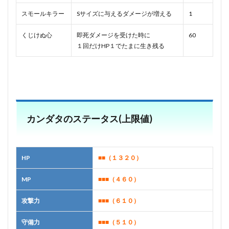
スモールキラー
Sサイズに与えるダメージが増える
1
くじけぬ心
即死ダメージを受けた時に
60
１回だけHP１でたまに生き残る
カンダタのステータス(上限値)
HP
■■（１３２
０）
MP
■■■（４６０）
攻撃力
■■■（６１０）
守備力
■■■（５１０）