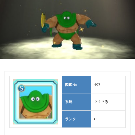
図鑑No
497
系統
？？？系
ランク
C