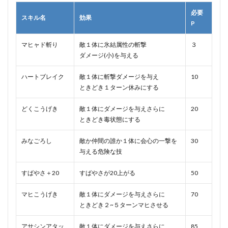
必要
スキル名
効果
P
マヒャド斬り
敵１体に氷結属性の斬撃
３
ダメージ(小)を与える
ハートブレイク
敵１体に斬撃ダメージを与え
10
ときどき１ターン休みにする
どくこうげき
敵１体にダメージを与えさらに
20
ときどき毒状態にする
みなごろし
敵か仲間の誰か１体に会心の一撃を
30
与える危険な技
すばやさ＋20
すばやさが20上がる
50
マヒこうげき
敵１体にダメージを与えさらに
70
ときどき２~５ターンマヒさせる
アサシンアタッ
敵１体にダメージを与えさらに
85