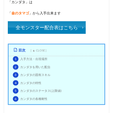
「カンダタ」は
「
金のタマゴ
」から入手出来ます
全モンスター配合表はこちら
目次
1
入手方法・出現場所
2
カンダタを用いた配合
3
カンダタの固有スキル
4
カンダタの特性
5
カンダタのステータス(上限値)
6
カンダタの各種耐性