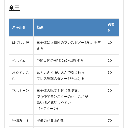
竜王
必要
スキル名
効果
P
はげしい炎
敵全体に火属性のブレスダメージ(大)を与
10
える
ベホイム
仲間１体のHPを265~回復する
20
息をすいこ
息を大きく吸い込んで次に行う
30
む
ブレス攻撃のダメージを上げる
マホトーン
敵全体の呪文を封じる呪文。
50
使う仲間モンスターのかしこさが
高いほど成功しやすい
(４~７ターン)
守備力＋８
守備力が８上がる
70