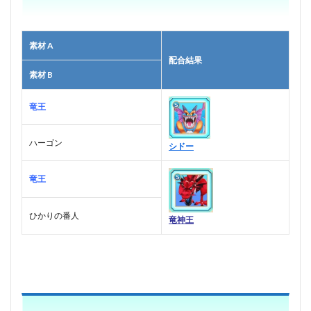
素材 A
配合結果
素材 B
竜王
ハーゴン
シドー
竜王
ひかりの番人
竜神王
■