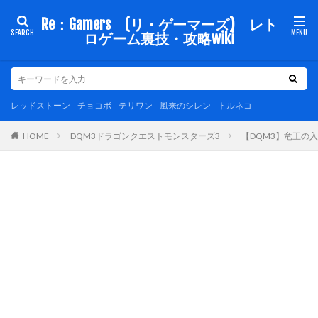
Re：Gamers (リ・ゲーマーズ) レト
ロゲーム裏技・攻略wiki
レッドストーン
チョコボ
テリワン
風来のシレン
トルネコ
DQM3ドラゴンクエストモンスターズ3
【DQM3】竜王の
HOME