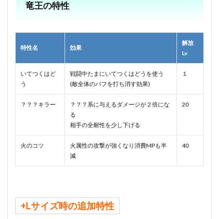
竜王の特性
解放
特性名
効果
Lv
いてつくはど
戦闘中たまにいてつくはどうを使う
１
う
(敵全体のバフを打ち消す効果)
？？？キラー
？？？系に与えるダメージが２倍にな
20
る
相手の全耐性を少し下げる
火のコツ
火属性の攻撃が強くなり消費MPも半
40
減
+Lサイズ時の追加特性