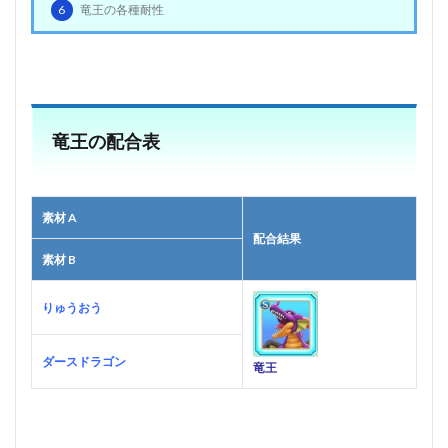
6
竜王の各種耐性
竜王の配合表
素材 A
配合結果
素材 B
りゅうおう
ダースドラゴン
竜王