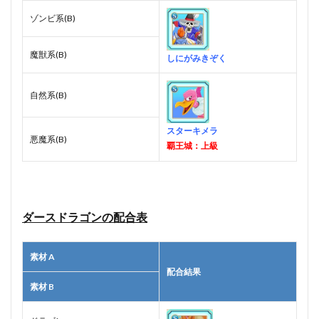
ゾンビ系(B)
魔獣系(B)
しにがみきぞく
自然系(B)
スターキメラ
悪魔系(B)
覇王城：上級
ダースドラゴンの配合表
素材 A
配合結果
素材 B