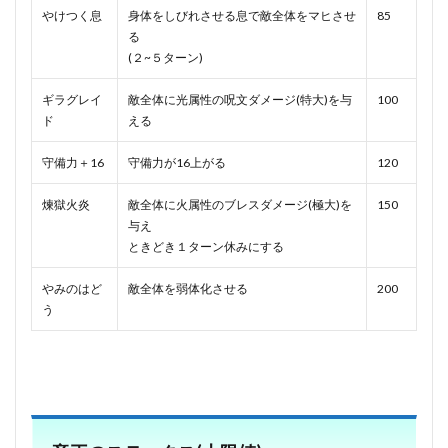
やけつく息
身体をしびれさせる息で敵全体をマヒさせ
85
る
(２~５ターン)
ギラグレイ
敵全体に光属性の呪文ダメージ(特大)を与
100
ド
える
守備力＋16
守備力が16上がる
120
煉獄火炎
敵全体に火属性のブレスダメージ(極大)を
150
与え
ときどき１ターン休みにする
やみのはど
敵全体を弱体化させる
200
う