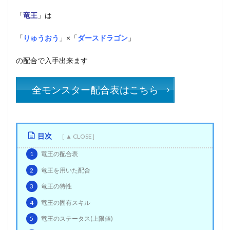
「
竜王
」は
「
りゅうおう
」×「
ダースドラゴン
」
の配合で入手出来ます
全モンスター配合表はこちら
目次
1
竜王の配合表
2
竜王を用いた配合
3
竜王の特性
4
竜王の固有スキル
5
竜王のステータス(上限値)