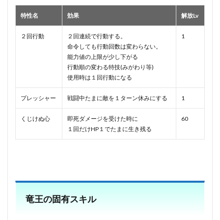
特性名
効果
解放Lv
２回行動
２回連続で行動する。
1
命令しても行動回数は変わらない。
能力値の上限が少し下がる
行動順の変わる特技(みがわり等)
使用時は１回行動になる
プレッシャー
戦闘中たまに敵を１ターン休みにする
1
くじけぬ心
即死ダメージを受けた時に
60
１回だけHP１でたまに生き残る
竜王の固有スキル