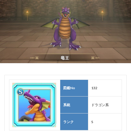
図鑑No
132
系統
ドラゴン系
ランク
S