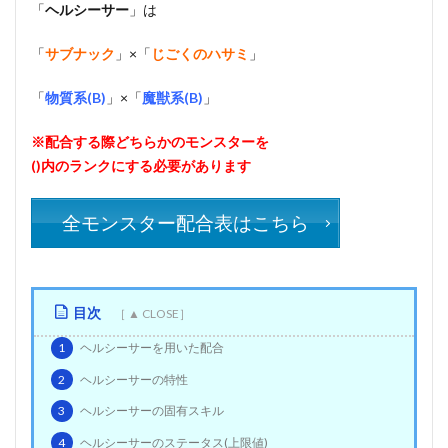
「
ヘルシーサー
」は
「
サブナック
」×「
じごくのハサミ
」
「
物質系(B)
」×「
魔獣系(B)
」
※配合する際どちらかのモンスターを
()内のランクにする必要があります
全モンスター配合表はこちら
目次
1
ヘルシーサーを用いた配合
2
ヘルシーサーの特性
3
ヘルシーサーの固有スキル
4
ヘルシーサーのステータス(上限値)