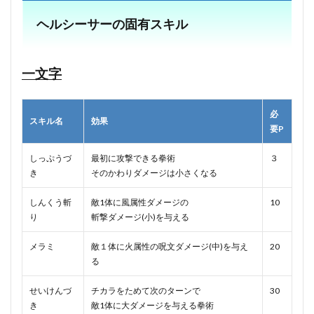
ヘルシーサーの固有スキル
一文字
必
スキル名
効果
要P
しっぷうづ
最初に攻撃できる拳術
３
き
そのかわりダメージは小さくなる
しんくう斬
敵1体に風属性ダメージの
10
り
斬撃ダメージ(小)を与える
メラミ
敵１体に火属性の呪文ダメージ(中)を与え
20
る
せいけんづ
チカラをためて次のターンで
30
き
敵1体に大ダメージを与える拳術