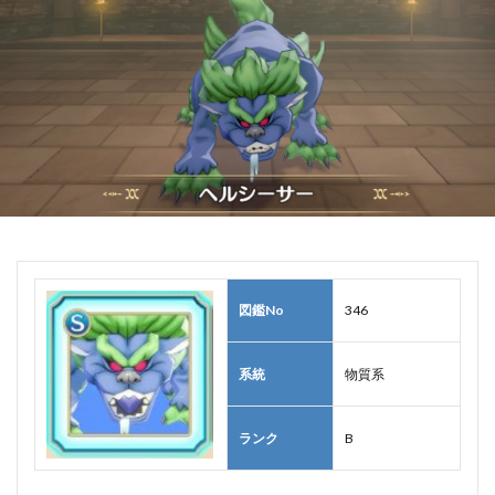
図鑑No
346
系統
物質系
ランク
B