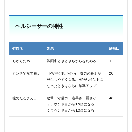
ヘルシーサーの特性
特性名
効果
解放Lv
ちからため
戦闘中ときどきちからをためる
１
ピンチで魔力暴走
HPが半分以下の時、魔力の暴走が
20
発生しやすくなる。HPが1/4以下に
なったときはさらに確率アップ
秘めたるチカラ
攻撃・守備力・素早さ・賢さが
40
３ラウンド目から1.2倍になる
６ラウンド目から1.5倍になる