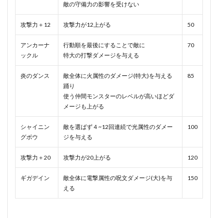
敵の守備力の影響を受けない
攻撃力＋12
攻撃力が12上がる
50
アンカーナ
行動順を最後にすることで敵に
70
ックル
特大の打撃ダメージを与える
炎のダンス
敵全体に火属性のダメージ(特大)を与える
85
踊り
使う仲間モンスターのレベルが高いほどダ
メージも上がる
シャイニン
敵を選ばず４~12回連続で光属性のダメー
100
グボウ
ジを与える
攻撃力＋20
攻撃力が20上がる
120
ギガデイン
敵全体に電撃属性の呪文ダメージ(大)を与
150
える