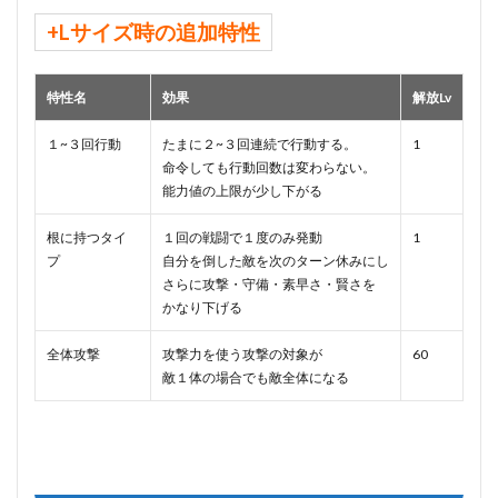
+Lサイズ時の追加特性
特性名
効果
解放Lv
１~３回行動
たまに２~３回連続で行動する。
1
命令しても行動回数は変わらない。
能力値の上限が少し下がる
根に持つタイ
１回の戦闘で１度のみ発動
1
プ
自分を倒した敵を次のターン休みにし
さらに攻撃・守備・素早さ・賢さを
かなり下げる
全体攻撃
攻撃力を使う攻撃の対象が
60
敵１体の場合でも敵全体になる