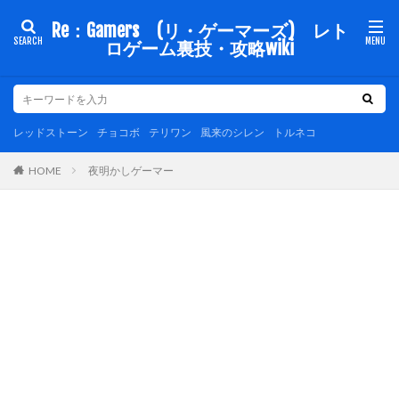
Re：Gamers (リ・ゲーマーズ) レト
ロゲーム裏技・攻略wiki
レッドストーン
チョコボ
テリワン
風来のシレン
トルネコ
夜明かしゲーマー
HOME