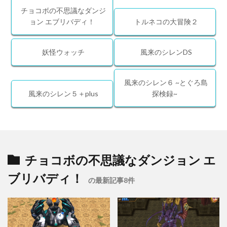
チョコボの不思議なダンジ
ョン エブリバディ！
トルネコの大冒険２
妖怪ウォッチ
風来のシレンDS
風来のシレン６ ~とぐろ島
風来のシレン５＋plus
探検録~
チョコボの不思議なダンジョン エ
ブリバディ！
の最新記事8件