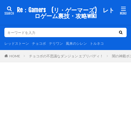
Re：Gamers (リ・ゲーマーズ) レト
ロゲーム裏技・攻略wiki
レッドストーン
チョコボ
テリワン
風来のシレン
トルネコ
チョコボの不思議なダンジョン エブリバディ！
闇の神殿ボ
HOME