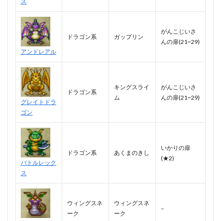
ス
がんこじいさ
ドラゴン系
ガップリン
んの扉(21~29)
アンドレアル
キングスライ
がんこじいさ
ドラゴン系
ム
んの扉(21~29)
グレイトドラ
ゴン
いかりの扉
ドラゴン系
あくまのきし
(★2)
バトルレック
ス
ウィングスネ
ウィングスネ
–
ーク
ーク