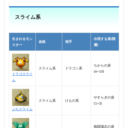
スライム系
生まれるモン
出現する扉(階
血統
相手
スター
層)
ちからの扉
スライム系
ドラゴン系
(6~10)
ドラゴスライ
ム
やすらぎの扉
スライム系
けもの系
(1~3)
ぶちスライム
格闘場左の扉