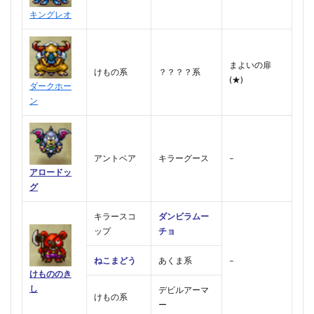
キングレオ
まよいの扉
けもの系
？？？？系
(★)
ダークホー
ン
アントベア
キラーグース
–
アロードッ
グ
キラースコ
ダンビラムー
ップ
チョ
ねこまどう
あくま系
–
けもののき
し
デビルアーマ
けもの系
ー