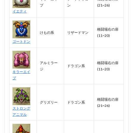
プ
ン
(21~26)
イエティ
格闘場右の扉
けもの系
リザードマン
(11~20)
ゴートドン
アルミラー
格闘場右の扉
ドラゴン系
ジ
(11~20)
キラーエイ
プ
格闘場右の扉
グリズリー
ドラゴン系
(21~26)
ストロング
アニマル