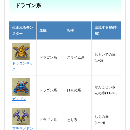
ドラゴン系
生まれるモン
出現する扉(階
血統
相手
スター
層)
おもいでの扉
ドラゴン系
スライム系
(1~2)
ドラゴンキッ
ズ
がんこじいさ
ドラゴン系
けもの系
んの扉(11~20)
ガメゴン
ちえの扉
ドラゴン系
とり系
(1~14)
プテラノドン