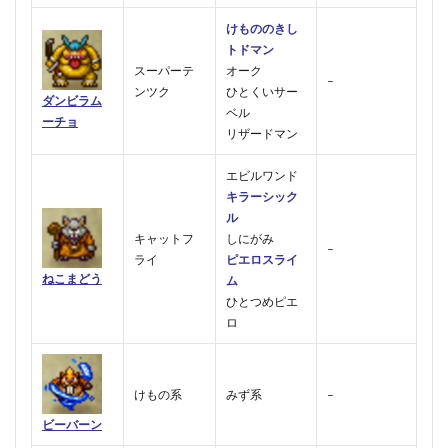
けもののきし
トドマン
スーパーテ
オーク
–
ンツク
ひとくいサー
ダンビラム
ベル
ーチョ
リザードマン
エビルワンド
キラーシック
ル
キャットフ
しにがみ
–
ライ
ピエロスライ
ねこまどう
ム
ひとつめピエ
ロ
けもの系
みず系
–
ビーバーン