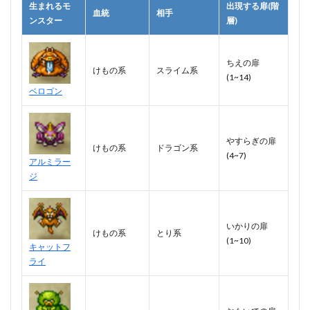
生まれるモ
出現する扉(階
血統
相手
ンスター
層)
ちえの扉
けもの系
スライム系
(1~14)
ベロゴン
やすらぎの扉
けもの系
ドラゴン系
(4~7)
アルミラー
ジ
いかりの扉
けもの系
とり系
(1~10)
キャットフ
ライ