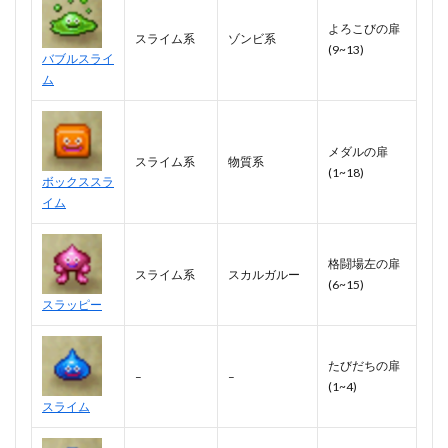
よろこびの扉
スライム系
ゾンビ系
(9~13)
バブルスライ
ム
メダルの扉
スライム系
物質系
(1~18)
ボックススラ
イム
格闘場左の扉
スライム系
スカルガルー
(6~15)
スラッピー
たびだちの扉
–
–
(1~4)
スライム