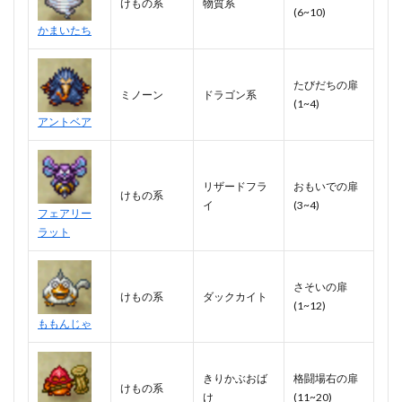
けもの系
物質系
(6~10)
かまいたち
たびだちの扉
ミノーン
ドラゴン系
(1~4)
アントベア
リザードフラ
おもいでの扉
けもの系
イ
(3~4)
フェアリー
ラット
さそいの扉
けもの系
ダックカイト
(1~12)
ももんじゃ
きりかぶおば
格闘場右の扉
けもの系
け
(11~20)