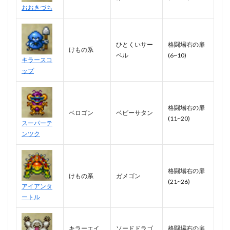
おおきづち
ひとくいサー
格闘場右の扉
けもの系
ベル
(6~10)
キラースコ
ップ
格闘場右の扉
ベロゴン
ベビーサタン
(11~20)
スーパーテ
ンツク
格闘場右の扉
けもの系
ガメゴン
(21~26)
アイアンタ
ートル
キラーエイ
ソードドラゴ
格闘場右の扉