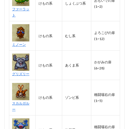
おもいでの扉
けもの系
しょくぶつ系
(1~2)
ファーラッ
ト
よろこびの扉
けもの系
むし系
(1~12)
ミノーン
かがみの扉
けもの系
あくま系
(6~28)
グリズリー
格闘場右の扉
けもの系
ゾンビ系
(1~5)
スカルガル
ー
格闘場右の扉