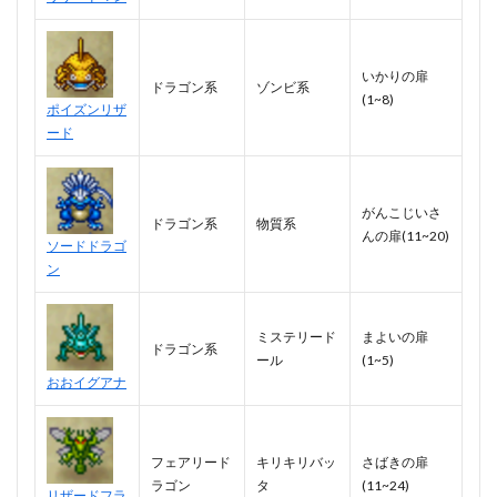
いかりの扉
ドラゴン系
ゾンビ系
(1~8)
ポイズンリザ
ード
がんこじいさ
ドラゴン系
物質系
んの扉(11~20)
ソードドラゴ
ン
ミステリード
まよいの扉
ドラゴン系
ール
(1~5)
おおイグアナ
フェアリード
キリキリバッ
さばきの扉
ラゴン
タ
(11~24)
リザードフラ