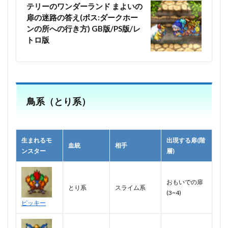
テリーのワンダーランド まよいの
扉の迷路の答え(ボス:ダークホー
ンの所への行き方) GB版/PS版/レ
トロ版
鳥系（とり系）
生まれるモ
出現する扉(階
血統
相手
ンスター
層)
おもいでの扉
とり系
スライム系
(3~4)
ピッキー