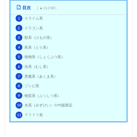
目次
1
スライム系
2
ドラゴン系
3
獣系（けもの系）
4
鳥系（とり系）
5
植物系（しょくぶつ系）
6
虫系（むし系）
7
悪魔系（あくま系）
8
ゾンビ系
9
物質系（ぶっしつ系）
10
水系（みずけい）※PS版限定
11
？？？？系