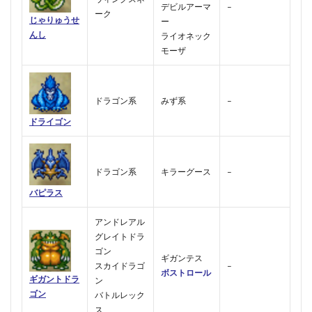
デビルアーマ
–
ーク
じゃりゅうせ
ー
んし
ライオネック
モーザ
ドラゴン系
みず系
–
ドライゴン
ドラゴン系
キラーグース
–
バピラス
アンドレアル
グレイトドラ
ゴン
ギガンテス
スカイドラゴ
–
ボストロール
ギガントドラ
ン
ゴン
バトルレック
ス