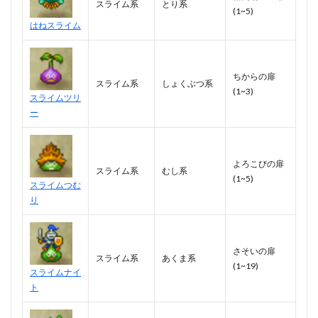
スライム系
とり系
(1~5)
はねスライム
ちからの扉
スライム系
しょくぶつ系
(1~3)
スライムツリ
ー
よろこびの扉
スライム系
むし系
(1~5)
スライムつむ
り
さそいの扉
スライム系
あくま系
(1~19)
スライムナイ
ト