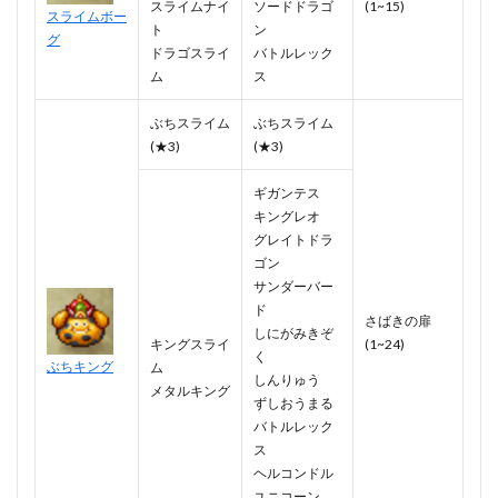
スライムナイ
ソードドラゴ
(1~15)
スライムボー
ト
ン
グ
ドラゴスライ
バトルレック
ム
ス
ぶちスライム
ぶちスライム
(★3)
(★3)
ギガンテス
キングレオ
グレイトドラ
ゴン
サンダーバー
ド
さばきの扉
しにがみきぞ
キングスライ
(1~24)
く
ぶちキング
ム
しんりゅう
メタルキング
ずしおうまる
バトルレック
ス
ヘルコンドル
ユニコーン