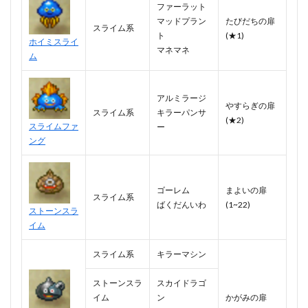
ファーラット
マッドプラン
たびだちの扉
スライム系
ト
(★1)
ホイミスライ
マネマネ
ム
アルミラージ
やすらぎの扉
スライム系
キラーパンサ
(★2)
スライムファ
ー
ング
ゴーレム
まよいの扉
スライム系
ばくだんいわ
(1~22)
ストーンスラ
イム
スライム系
キラーマシン
ストーンスラ
スカイドラゴ
イム
ン
かがみの扉