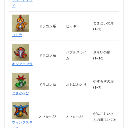
イ
とまどいの扉
ドラゴン系
ピッキー
(1~2)
コドラ
バブルスライ
さそいの扉
ドラゴン系
ム
(1~16)
キングコブラ
やすらぎの扉
ドラゴン系
おおにわとり
(1~7)
とさかへび
がんこじいさ
とさかへび
とさかへび
んの扉(11~20)
ウィングスネ