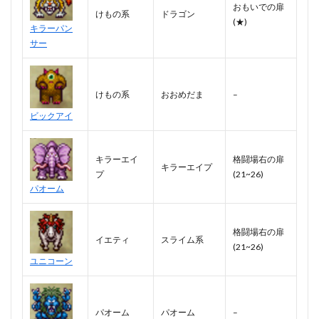
おもいでの扉
けもの系
ドラゴン
(★)
キラーパン
サー
けもの系
おおめだま
–
ビックアイ
キラーエイ
格闘場右の扉
キラーエイプ
プ
(21~26)
パオーム
格闘場右の扉
イエティ
スライム系
(21~26)
ユニコーン
パオーム
パオーム
–