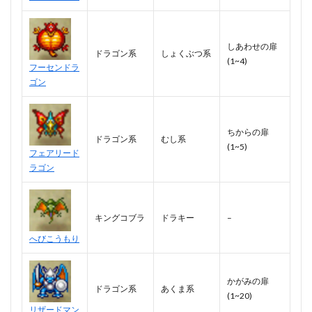
しあわせの扉
ドラゴン系
しょくぶつ系
(1~4)
フーセンドラ
ゴン
ちからの扉
ドラゴン系
むし系
(1~5)
フェアリード
ラゴン
キングコブラ
ドラキー
–
へびこうもり
かがみの扉
ドラゴン系
あくま系
(1~20)
リザードマン