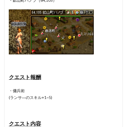
・鉱山町ハノブ（64,105）
クエスト報酬
・傭兵術
(ランサ―のスキル+1~5)
クエスト内容