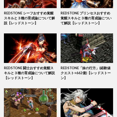
REDSTONE シーフおすすめ覚醒
REDSTONE プリンセスおすすめ
スキルと３種の育成論について解
覚醒スキルと３種の育成論につい
説【レッドストーン】
て解説【レッドストーン】
REDSTONE 闘士おすすめ覚醒ス
REDSTONE「妹の行方」(経験値
キルと３種の育成論について解説
クエスト+662億)【レッドストー
【レッドストーン】
ン】