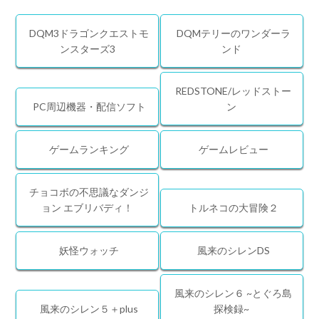
DQM3ドラゴンクエストモ
DQMテリーのワンダーラ
ンスターズ3
ンド
REDSTONE/レッドストー
PC周辺機器・配信ソフト
ン
ゲームランキング
ゲームレビュー
チョコボの不思議なダンジ
ョン エブリバディ！
トルネコの大冒険２
妖怪ウォッチ
風来のシレンDS
風来のシレン６ ~とぐろ島
風来のシレン５＋plus
探検録~