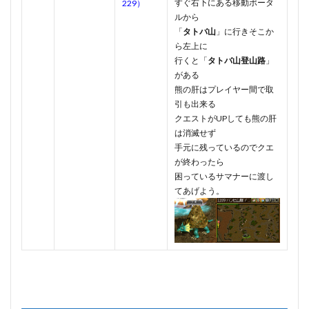
すぐ右下にある移動ポータ
229）
ルから
「
タトバ山
」に行きそこか
ら左上に
行くと「
タトバ山登山路
」
がある
熊の肝はプレイヤー間で取
引も出来る
クエストがUPしても熊の肝
は消滅せず
手元に残っているのでクエ
が終わったら
困っているサマナーに渡し
てあげよう。