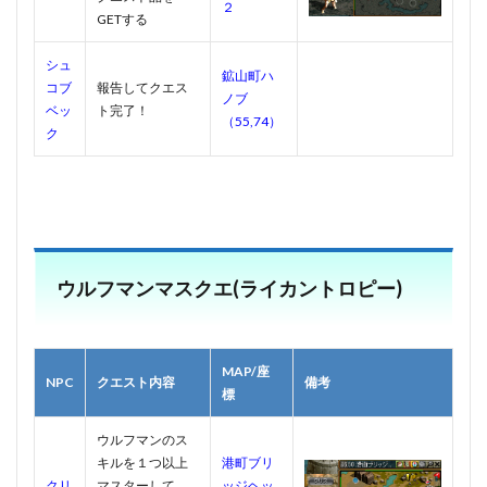
２
GETする
シュ
鉱山町ハ
コブ
報告してクエス
ノブ
ベッ
ト完了！
（55,74）
ク
ウルフマンマスクエ(ライカントロピー)
MAP/座
NPC
クエスト内容
備考
標
ウルフマンのス
キルを１つ以上
港町ブリ
クリ
マスターして
ッジヘッ