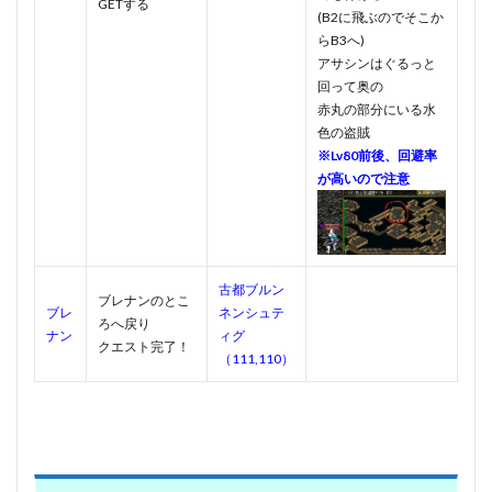
GETする
(B2に飛ぶのでそこか
らB3へ)
アサシンはぐるっと
回って奥の
赤丸の部分にいる水
色の盗賊
※Lv80前後、回避率
が高いので注意
古都ブルン
ブレナンのとこ
ブレ
ネンシュテ
ろへ戻り
ナン
ィグ
クエスト完了！
（111,110）