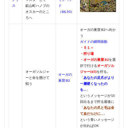
ス
鉱山町ハノブの
ド
オスカーのとこ
（86,50）
ろへ
オーガの巣窟 B2へ向か
う
ガイドの瞬間移動
・５１～
・狩り場
・オーガの巣窟 B2
を選
択で行ける
オーガソル
オーガソルジャ
ジャー(65)
を狩る。
オーガの
ーと命を懸けて
「
あなたの足爪がより
巣窟 B2
戦う
一層硬くなったの
を…
」
というメッセージが15
回出るまで狩る最後に
「
あなたの爪と毛は全
て血だらけに…
」
という青いメッセージ
が出ればOK