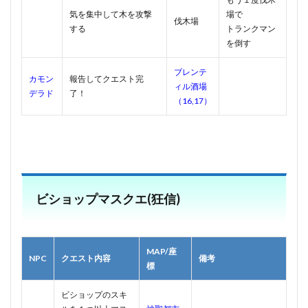
気を集中して木を攻撃
場で
伐木場
する
トランクマン
を倒す
ブレンテ
カモン
報告してクエスト完
ィル酒場
デラド
了！
（16,17）
ビショップマスクエ(狂信)
MAP/座
NPC
クエスト内容
備考
標
ビショップのスキ