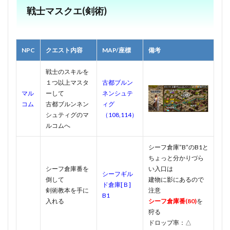
戦士マスクエ(剣術)
NPC
クエスト内容
MAP/座標
備考
戦士のスキルを
１つ以上マスタ
古都ブルン
マル
ーして
ネンシュテ
コム
古都ブルンネン
ィグ
シュティグのマ
（108,114）
ルコムへ
シーフ倉庫”B”のB1と
ちょっと分かりづら
シーフ倉庫番を
い入口は
シーフギル
倒して
建物に影にあるので
ド倉庫[Ｂ]
剣術教本を手に
注意
B1
入れる
シーフ倉庫番(80)
を
狩る
ドロップ率：△