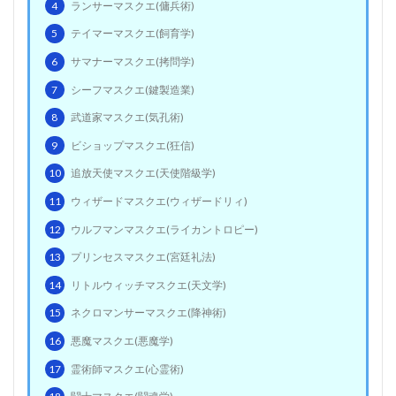
4
ランサーマスクエ(傭兵術)
5
テイマーマスクエ(飼育学)
6
サマナーマスクエ(拷問学)
7
シーフマスクエ(鍵製造業)
8
武道家マスクエ(気孔術)
9
ビショップマスクエ(狂信)
10
追放天使マスクエ(天使階級学)
11
ウィザードマスクエ(ウィザードリィ)
12
ウルフマンマスクエ(ライカントロピー)
13
プリンセスマスクエ(宮廷礼法)
14
リトルウィッチマスクエ(天文学)
15
ネクロマンサーマスクエ(降神術)
16
悪魔マスクエ(悪魔学)
17
霊術師マスクエ(心霊術)