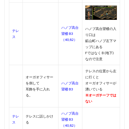
ハノブ高台
ハノブ高台望楼の入
テレ
望楼 B3
り口は
ス
（40,82）
鉱山町ハノブ左下マ
ップにある
FではなくＢ(地下)
なので注意
テレスの位置から左
オーガオフィサー
に行くと
を倒して
ハノブ高台
オーガオフィサーが
耳飾を手に入れ
望楼 B3
湧いている
る。
※オーガチーフでは
ない
ハノブ高台
テレ
テレスに話しかけ
望楼 B3
ス
る
（40,82）