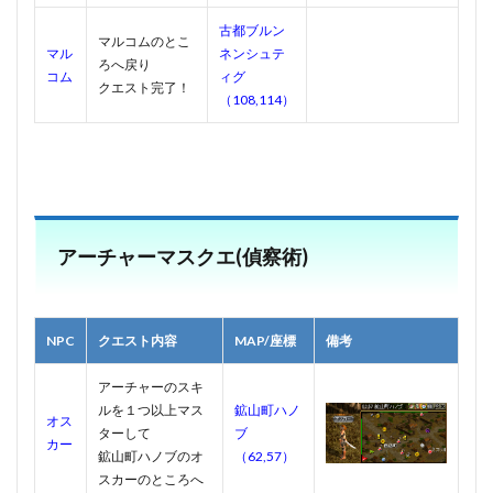
古都ブルン
マルコムのとこ
マル
ネンシュテ
ろへ戻り
コム
ィグ
クエスト完了！
（108,114）
アーチャーマスクエ(偵察術)
NPC
クエスト内容
MAP/座標
備考
アーチャーのスキ
ルを１つ以上マス
鉱山町ハノ
オス
ターして
ブ
カー
鉱山町ハノブのオ
（62,57）
スカーのところへ