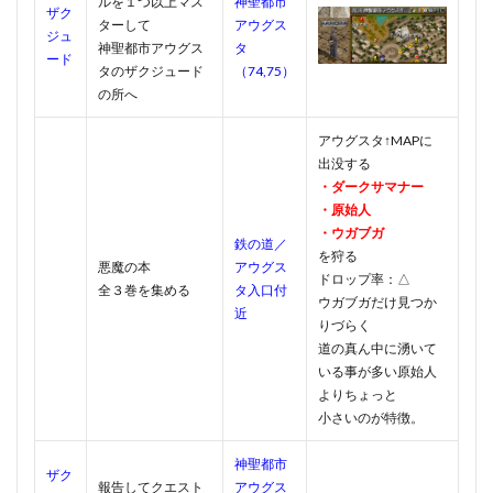
ルを１つ以上マス
神聖都市
ザク
ターして
アウグス
ジュ
神聖都市アウグス
タ
ード
タのザクジュード
（74,75）
の所へ
アウグスタ↑MAPに
出没する
・ダークサマナー
・原始人
・ウガブガ
鉄の道／
を狩る
悪魔の本
アウグス
ドロップ率：△
全３巻を集める
タ入口付
ウガブガだけ見つか
近
りづらく
道の真ん中に湧いて
いる事が多い原始人
よりちょっと
小さいのが特徴。
神聖都市
ザク
報告してクエスト
アウグス