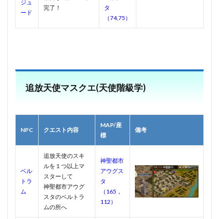
ジュ
完了！
タ
ード
（74,75）
追放天使マスクエ(天使階級学)
MAP/座
NPC
クエスト内容
備考
標
追放天使のスキ
神聖都市
ルを１つ以上マ
ベル
アウグス
スターして
トラ
タ
神聖都市アウグ
ム
（165，
スタのベルトラ
112）
ムの所へ