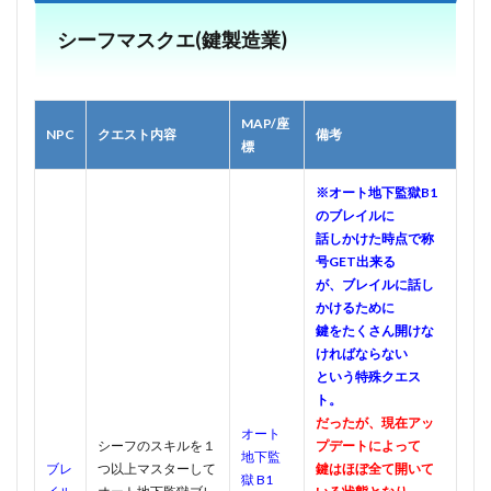
シーフマスクエ(鍵製造業)
MAP/座
NPC
クエスト内容
備考
標
※オート地下監獄B1
のブレイルに
話しかけた時点で称
号GET出来る
が、ブレイルに話し
かけるために
鍵をたくさん開けな
ければならない
という特殊クエス
ト。
だったが、現在アッ
オート
シーフのスキルを１
プデートによって
地下監
ブレ
つ以上マスターして
鍵はほぼ全て開いて
獄 B1