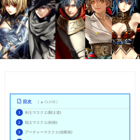
目次
1
剣士マスクエ(騎士道)
2
戦士マスクエ(剣術)
3
アーチャーマスクエ(偵察術)