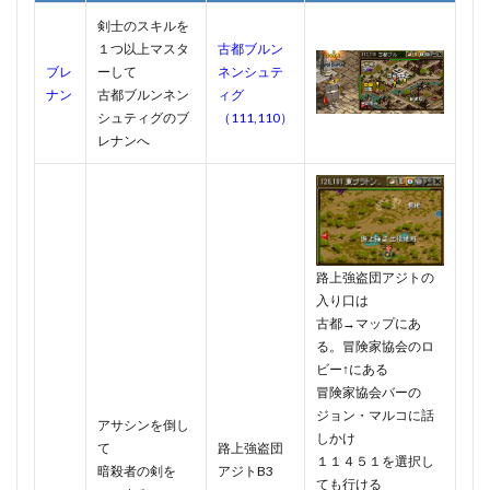
剣士のスキルを
１つ以上マスタ
古都ブルン
ブレ
ーして
ネンシュテ
ナン
古都ブルンネン
ィグ
シュティグのブ
（111,110）
レナンへ
路上強盗団アジトの
入り口は
古都→マップにあ
る。冒険家協会のロ
ビー↑にある
冒険家協会バーの
ジョン・マルコに話
アサシンを倒し
しかけ
て
路上強盗団
１１４５１を選択し
暗殺者の剣を
アジトB3
ても行ける