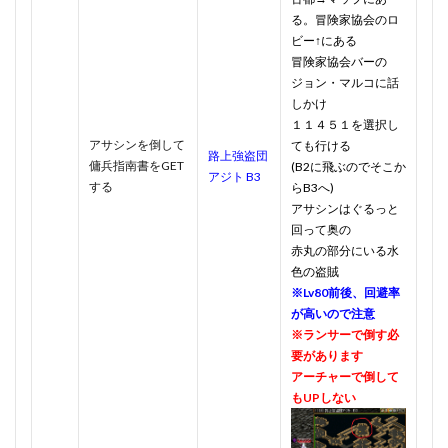
る。冒険家協会のロ
ビー↑にある
冒険家協会バーの
ジョン・マルコに話
しかけ
１１４５１を選択し
アサシンを倒して
ても行ける
路上強盗団
傭兵指南書をGET
(B2に飛ぶのでそこか
アジト B3
する
らB3へ)
アサシンはぐるっと
回って奥の
赤丸の部分にいる水
色の盗賊
※Lv80前後、回避率
が高いので注意
※ランサーで倒す必
要があります
アーチャーで倒して
もUPしない