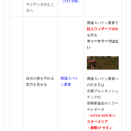
（117,108）
マリアンヌのとこ
ろへ
廃墟スバイン要塞で
狂人ウィザード(80)
を狩る
※ソーサラーではな
い
自分の身を守れる
廃墟スバイ
廃墟スバイン要塞へ
実力を見せる
ン要塞
の行き方は
古都ブルンネンシュ
ティグの
冒険家協会のミラー
テレポータ
・Lv510~630 モン
スターエリア
・旅館1F サタン