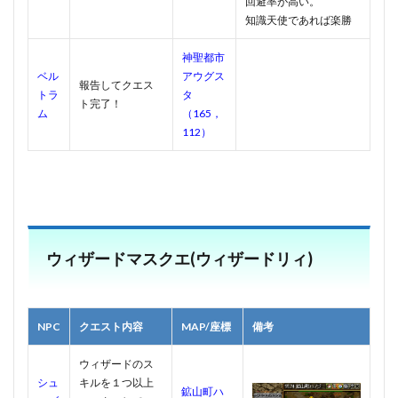
回避率が高い。
知識天使であれば楽勝
神聖都市
ベル
アウグス
報告してクエス
トラ
タ
ト完了！
ム
（165，
112）
ウィザードマスクエ(ウィザードリィ)
NPC
クエスト内容
MAP/座標
備考
ウィザードのス
シュ
キルを１つ以上
鉱山町ハ