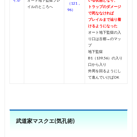
イル
オート地下監獄ブレ
いる状態となり、
（121，
イルのところへ
トラップのダメージ
96）
で死ななければ
ブレイルまで辿り着
けるようになった
オート地下監獄の入
り口は古都→のマッ
プ
地下監獄
B1（139,56）の入り
口から入り
外周を回るようにし
て進んでいけばOK
武道家マスクエ(気孔術)