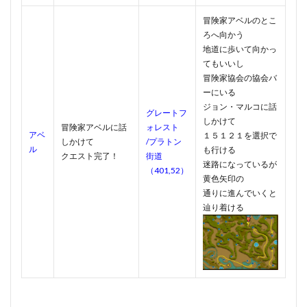
冒険家アベルのとこ
ろへ向かう
地道に歩いて向かっ
てもいいし
冒険家協会の協会バ
ーにいる
ジョン・マルコに話
グレートフ
しかけて
冒険家アベルに話
ォレスト
アベ
１５１２１を選択で
しかけて
/プラトン
ル
も行ける
クエスト完了！
街道
迷路になっているが
（401,52）
黄色矢印の
通りに進んでいくと
辿り着ける