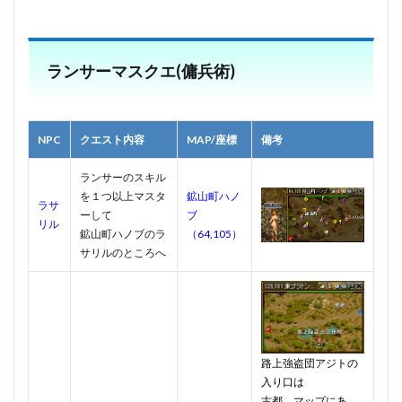
ランサーマスクエ(傭兵術)
NPC
クエスト内容
MAP/座標
備考
ランサーのスキル
を１つ以上マスタ
鉱山町ハノ
ラサ
ーして
ブ
リル
鉱山町ハノブのラ
（64,105）
サリルのところへ
路上強盗団アジトの
入り口は
古都→マップにあ