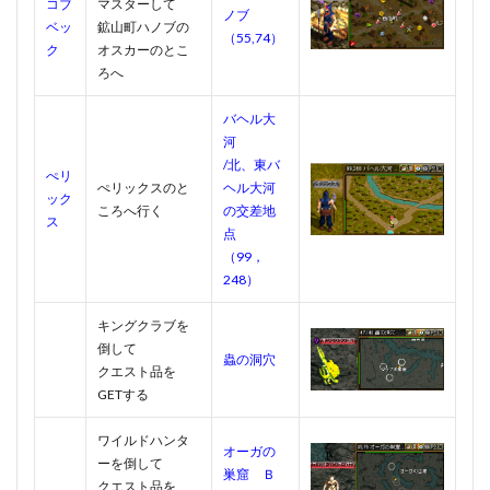
コブ
マスターして
ノブ
ベッ
鉱山町ハノブの
（55,74）
ク
オスカーのとこ
ろへ
バヘル大
河
/北、東バ
ぺリ
ぺリックスのと
ヘル大河
ック
ころへ行く
の交差地
ス
点
（99，
248）
キングクラブを
倒して
蟲の洞穴
クエスト品を
GETする
ワイルドハンタ
オーガの
ーを倒して
巣窟 Ｂ
クエスト品を