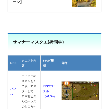
ーン】
サマナーマスクエ(拷問学)
クエスト内
MAP/座
NPC
備考
容
標
テイマーの
スキルを１
つ以上マス
ロマ村ビ
ハン
ターして
スル
ス
ロマ村ビス
（67,56）
ルのハンス
のところへ