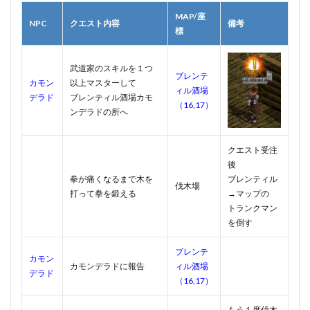
MAP/座
NPC
クエスト内容
備考
標
武道家のスキルを１つ
ブレンテ
カモン
以上マスターして
ィル酒場
デラド
ブレンティル酒場カモ
（16,17）
ンデラドの所へ
クエスト受注
後
拳が痛くなるまで木を
ブレンティル
伐木場
打って拳を鍛える
→マップの
トランクマン
を倒す
ブレンテ
カモン
カモンデラドに報告
ィル酒場
デラド
（16,17）
もう１度伐木