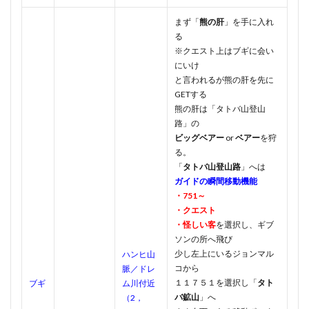
まず「
熊の肝
」を手に入れ
る
※クエスト上はブギに会い
にいけ
と言われるが熊の肝を先に
GETする
熊の肝は「タトバ山登山
路」の
ビッグベアー
or
ベアー
を狩
る。
「
タトバ山登山路
」へは
ガイドの瞬間移動機能
・751～
・クエスト
・怪しい客
を選択し、ギブ
ソンの所へ飛び
少し左上にいるジョンマル
ハンヒ山
コから
脈／ドレ
１１７５１を選択し「
タト
ブギ
ム川付近
バ鉱山
」へ
（2，