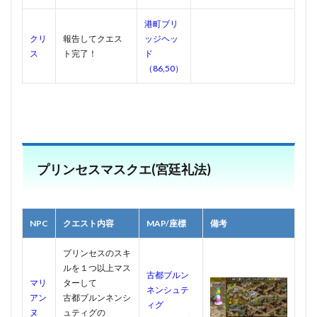
港町ブリ
クリ
報告してクエス
ッジヘッ
ス
ト完了！
ド
（86,50）
プリンセスマスクエ(宮廷礼法)
NPC
クエスト内容
MAP/座標
備考
プリンセスのスキ
ルを１つ以上マス
古都ブルン
マリ
ターして
ネンシュテ
アン
古都ブルンネンシ
ィグ
ヌ
ュティグの