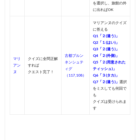
を選択し、旅館の外
に出ればOK
マリアンヌのクイズ
に答える
Q1「２(違う)」
Q2「１(はい)」
Q3「２(違う)」
古都ブルン
Q4「２(外側)」
マリ
クイズに全問正解
ネンシュテ
Q5「２(用意された
アン
すれば
ィグ
ティッシュ)」
ヌ
クエスト完了！
（117,108）
Q6「３(タカ)」
Q7「２(違う)」
選択
をミスしても何回で
も
クイズは受けられま
す