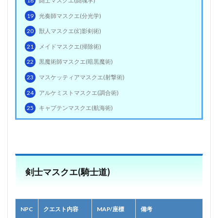
18
闘士マスクエ(闘魂学)
19
光奏師マスクエ(分光学)
20
獣人マスクエ(幻影剣術)
21
メイドマスクエ(掃除術)
22
黒魔術師マスクエ(暗黒魔術)
23
マスケッティアマスクエ(射撃術)
24
アルケミストマスクエ(調合術)
25
キャプテンマスクエ(航海術)
剣士マスクエ(騎士道)
NPC
クエスト内容
MAP/座標
備考