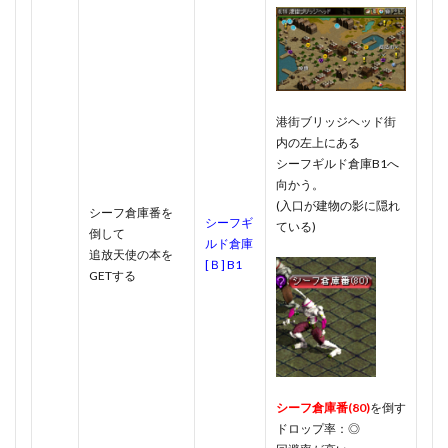
港街ブリッジヘッド街
内の左上にある
シーフギルド倉庫B1へ
向かう。
(入口が建物の影に隠れ
シーフ倉庫番を
シーフギ
ている)
倒して
ルド倉庫
追放天使の本を
[Ｂ] B1
GETする
シーフ倉庫番(80)
を倒す
ドロップ率：◎