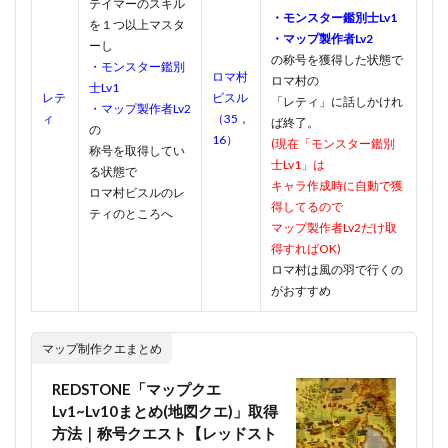
テイマーのスキル
・モンスター鑑別士Lv1
を１つ以上マスタ
・マップ製作者Lv2
ーし
の称号を獲得した状態で
・モンスター鑑別
ロマ村
ロマ村の
士Lv1
レテ
ビスル
「レティ」に話しかけれ
・マップ製作者Lv2
ィ
（35，
ば終了。
の
16）
(現在「モンスター鑑別
称号を取得してい
士Lv1」は
る状態で
キャラ作成時に自動で獲
ロマ村ビスルのレ
得してるので
ティのところへ
マップ製作者Lv2だけ取
得すればOK)
ロマ村は風の羽で行くの
がおすすめ
マップ制作クエまとめ
REDSTONE「マップクエ
Lv1~Lv10まとめ(地図クエ)」取得
方法｜称号クエスト【レッドスト