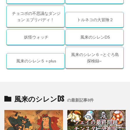
チョコボの不思議なダンジ
ョン エブリバディ！
トルネコの大冒険２
妖怪ウォッチ
風来のシレンDS
風来のシレン６ ~とぐろ島
風来のシレン５＋plus
探検録~
風来のシレンDS
の最新記事8件