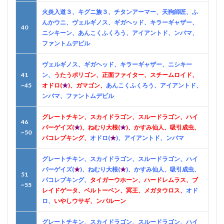
火炎入道３、キグニ族３、チタンアーマー、天狗師匠、ふ
んかウニ、ヴェルギノス、ギガヘッド、キラーギャザー、
40
ニシキーン、あんこくふくろう、アイアントド、ンバマ、
ファントムデビル
ヴェルギノス、ギガヘッド、キラーギャザー、ニシキー
41
ン、
うたうポリゴン、正面ファイター、スチームロイド、
~45
オドロ(
★
)、ガマゴン、
あんこくふくろう、アイアントド、
ンバマ、ファントムデビル
グレートチキン、スカイドラゴン、スルードラゴン、ハイ
46
パーゲイズ(
★
)、ねむり大根(
★
)、かすみ仙人、吸引成虫、
~50
パコレプキング、
オドロ(
★
)、アイアントド、ンバマ
グレートチキン、スカイドラゴン、スルードラゴン、ハイ
パーゲイズ(
★
)、ねむり大根(
★
)、かすみ仙人、吸引成虫、
51
パコレプキング、
タイガーウホーン、ハードレムラス、ブ
~55
レイドゲータ、ベルトーベン、冥王、メガタウロス、
オド
ロ、
いやしウサギ、ンバルーン
グレートチキン、スカイドラゴン、スルードラゴン、ハイ