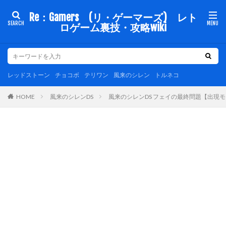
Re：Gamers (リ・ゲーマーズ) レト
ロゲーム裏技・攻略wiki
レッドストーン
チョコボ
テリワン
風来のシレン
トルネコ
風来のシレンDS
風来のシレンDS フェイの最終問題【出現
HOME