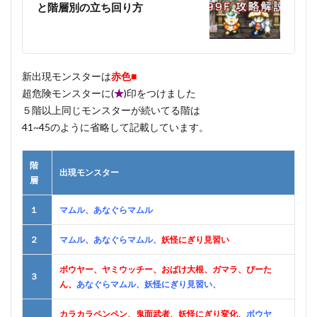
と階層別の立ち回り方
新出現モンスターは
赤色■
超危険モンスターに(
★
)印をつけました
５階以上同じモンスターが続いてる階は
41~45のように省略して記載しています。
階
出現モンスター
層
１
マムル、あなぐらマムル
２
マムル、あなぐらマムル、
妖怪にぎり見習い
ボウヤー、
ヤミウッチー、おばけ大根、ガマラ、ぴーた
３
ん、
あなぐらマムル、妖怪にぎり見習い、
カラカラペンペン、鬼面武者、妖怪にぎり変化、
ボウヤ