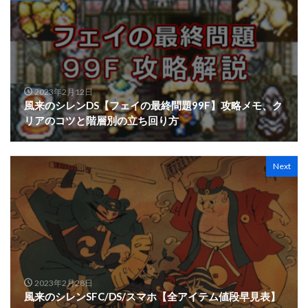
2023年2月12日
風来のシレンDS【フェイの最終問題99F】攻略メモ、ク
リアのコツと階層別の立ち回り方
Next
2023年2月28日
風来のシレンSFC/DS/スマホ【全アイテム値段早見表】