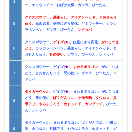
４
ー、
ヤミウッチー、おばけ大根、
ガマラ、ぴーたん、
クロスボウヤー、墓荒らし、アイアンヘッド、とおせんり
５
ゅう、
鬼面武者、妖怪にぎり変化、ヤミウッチー、カラカ
ラペンペン、
ガマラ、ぴーたん、
ンドゥバ
クロスボウヤー、
ゲイズ(
★
)、
妖怪にぎり変化、
がいこつま
６
どう、
カラカラペンペン、墓荒らし、アイアンヘッド、と
おせんりゅう、
死の使い、
ガマラ、ぴーたん、ンドゥバ
クロスボウヤー、ゲイズ(
★
)、
まわるポリゴン、
がいこつま
７
どう、とおせんりゅう、死の使い、ガマラ、ぴーたん、ン
ドゥバ
タイガーウッホ、
ゲイズ(
★
)、まわるポリゴン、がいこつま
どう、死の使い、
ばくだんウニ、
小僧天狗、タウロス、兵
８
隊アリ、やみふくろう、ぬすっトド
、
ガマグッチ、
ぴーた
ん、ンドゥバ
タイガーウッホ、まわるポリゴン、ばくだんウニ、小僧天
９
狗、タウロス、兵隊アリ、やみふくろう、ぬすっトド、ガ