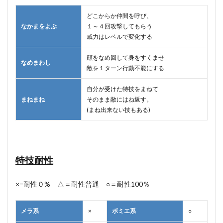
どこからか仲間を呼び、
なかまをよぶ
１～４回攻撃してもらう
威力はレベルで変化する
顔をなめ回して身をすくませ
なめまわし
敵を１ターン行動不能にする
自分が受けた特技をまねて
まねまね
そのまま敵にはね返す。
(まね出来ない技もある)
特技耐性
×=耐性０% △＝耐性普通 ○＝耐性100％
メラ系
×
ボミエ系
○