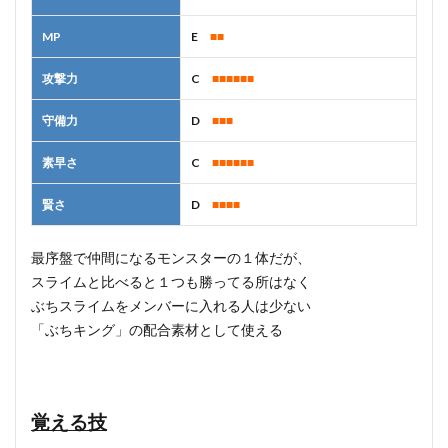
MP
E
■■
攻撃力
C
■■■■■■
守備力
D
■■■
素早さ
C
■■■■■■
賢さ
D
■■■■
最序盤で仲間になるモンスターの１体だが、
スライムと比べると１つも勝ってる所はなく
ぶちスライムをメンバーに入れる人は少ない
「ぶちキング」の配合素材として使える
覚える技