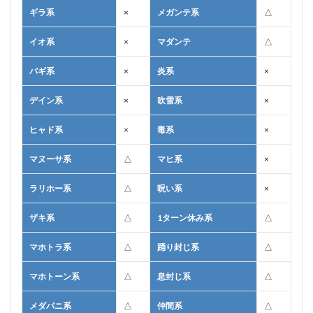
ギラ系
×
メガンテ系
△
イオ系
×
マダンテ
△
バギ系
×
炎系
×
デイン系
×
吹雪系
×
ヒャド系
×
毒系
×
マヌーサ系
△
マヒ系
×
ラリホー系
△
呪い系
×
ザキ系
△
1ターン休み系
△
マホトラ系
△
踊り封じ系
△
マホトーン系
△
息封じ系
△
メダパニ系
△
仲間系
△