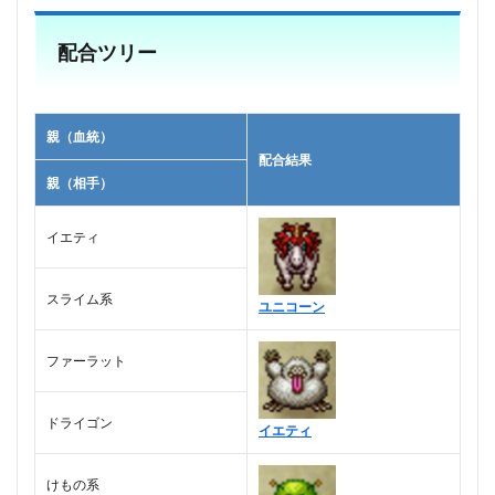
配合ツリー
親（血統）
配合結果
親（相手）
イエティ
スライム系
ユニコーン
ファーラット
ドライゴン
イエティ
けもの系