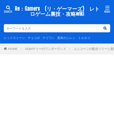
Re：Gamers (リ・ゲーマーズ) レト
ロゲーム裏技・攻略wiki
レッドストーン
チョコボ
テリワン
風来のシレン
トルネコ
DQMテリーのワンダーランド
ユニコーンの配合ツリーと最速
HOME