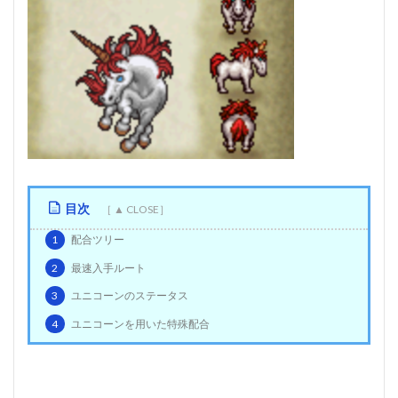
目次
1
配合ツリー
2
最速入手ルート
3
ユニコーンのステータス
4
ユニコーンを用いた特殊配合