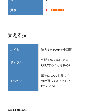
賢さ
A
■■■■■■■■
覚える技
ホイミ
味方１体のHPを小回復
仲間１体を蘇らせる
ザオラル
(失敗することもある)
魔物に100Gを渡して
おつかい
何か買ってきてもらう
(ランダム)