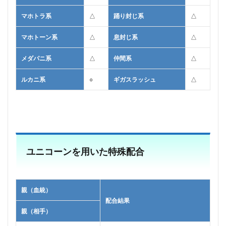
マホトラ系
△
踊り封じ系
△
マホトーン系
△
息封じ系
△
メダパニ系
△
仲間系
△
ルカニ系
○
ギガスラッシュ
△
ユニコーンを用いた特殊配合
親（血統）
配合結果
親（相手）