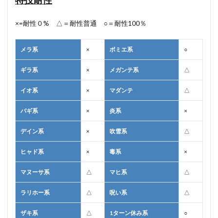
特技耐性
×=耐性０% △＝耐性普通 ○＝耐性100％
メラ系
×
ボミエ系
○
ギラ系
×
メガンテ系
△
イオ系
×
マダンテ
△
バギ系
×
炎系
×
デイン系
×
吹雪系
△
ヒャド系
×
毒系
×
マヌーサ系
△
マヒ系
△
ラリホー系
△
呪い系
△
ザキ系
△
1ターン休み系
○