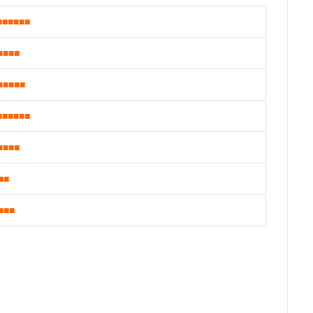
■■■■■■
■■■■
■■■■■
■■■■■■
■■■■
■■
■■■