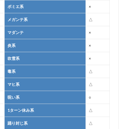
ボミエ系
×
メガンテ系
△
マダンテ
×
炎系
×
吹雪系
×
毒系
△
マヒ系
△
呪い系
○
1ターン休み系
△
踊り封じ系
△