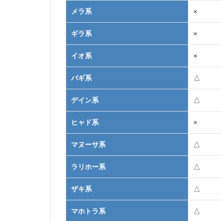
メラ系
×
ギラ系
×
イオ系
×
バギ系
△
デイン系
△
ヒャド系
×
マヌーサ系
△
ラリホー系
△
ザキ系
△
マホトラ系
△