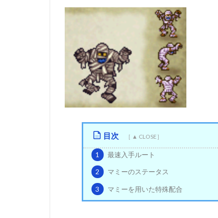
目次
1
最速入手ルート
2
マミーのステータス
3
マミーを用いた特殊配合