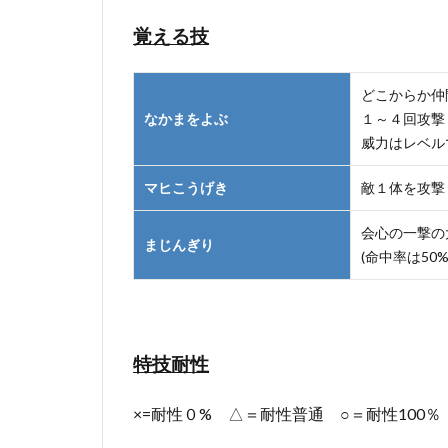
覚える技
どこからか仲
なかまをよぶ
１～４回攻撃
威力はレベル
マヒこうげき
敵１体を攻撃
会心の一撃の
まじんぎり
(命中率は50%
特技耐性
×=耐性０% △＝耐性普通 ○＝耐性100％