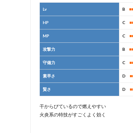
Lv
B
■
HP
C
■
MP
C
■
攻撃力
B
■
守備力
C
■
素早さ
D
■
賢さ
D
■
干からびているので燃えやすい
火炎系の特技がすごくよく効く