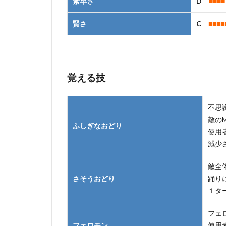
素早さ
D
■■■■
賢さ
C
■■■■
覚える技
不思
敵の
ふしぎなおどり
使用
減少
敵全
さそうおどり
踊り
１タ
フェ
フェロモン
使用