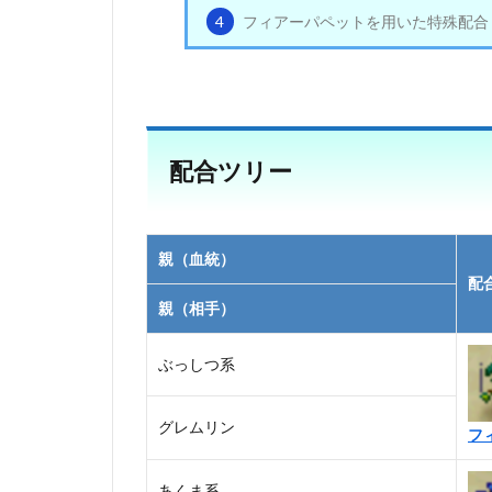
4
フィアーパペットを用いた特殊配合
配合ツリー
親（血統）
配
親（相手）
ぶっしつ系
グレムリン
フ
あくま系