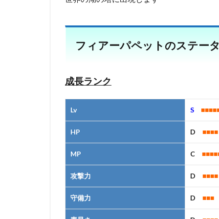
フィアーパペットのステー
成長ランク
Lv
S
■■■■
HP
D
■■■■
MP
C
■■■■
攻撃力
D
■■■■
守備力
D
■■■