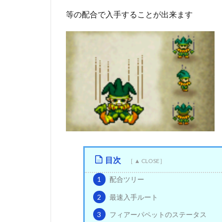
等の配合で入手することが出来ます
目次
1
配合ツリー
2
最速入手ルート
3
フィアーパペットのステータス