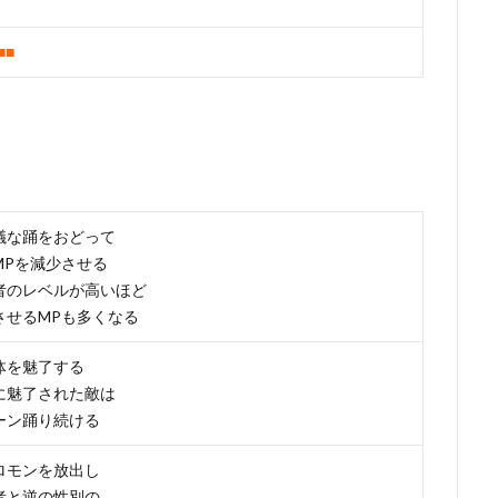
■■
議な踊をおどって
MPを減少させる
者のレベルが高いほど
させるMPも多くなる
体を魅了する
に魅了された敵は
ーン踊り続ける
ロモンを放出し
者と逆の性別の