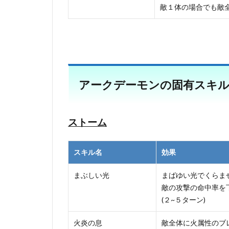
敵１体の場合でも敵
アークデーモンの固有スキ
ストーム
スキル名
効果
まぶしい光
まばゆい光でくらま
敵の攻撃の命中率を
(２~５ターン)
火炎の息
敵全体に火属性のブ