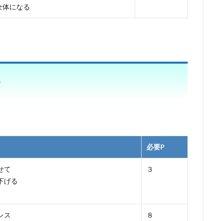
全体になる
ル
必要P
せて
３
下げる
レス
８