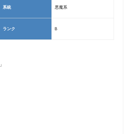
系統
悪魔系
ランク
B
」