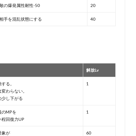
敵の爆発属性耐性-50
20
相手を混乱状態にする
40
解放Lv
動する。
1
は変わらない。
の少し下がる
のMPを
1
程回復力UP
対象が
60