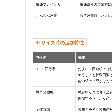
爆発ブレイク大
爆発属性の攻撃時に
こんらん攻撃
通常攻撃時、たまに
+Lサイズ時の追加特性
特性名
効果
１~２回行動
たまに２回連続で行
命令しても行動回数
能力値の上限がほん
魔力の強風
戦闘中たまに仲間全員
回復するレベルが高い
全体攻撃
攻撃力を使う攻撃の