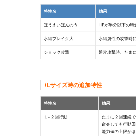
特性名
効果
ぼうえいほんのう
HPが半分以下の時
氷結ブレイク大
氷結属性の攻撃時に
ショック攻撃
通常攻撃時、たま
+Lサイズ時の追加特性
特性名
効果
１~２回行動
たまに２回連続で
命令しても行動回
能力値の上限がほ