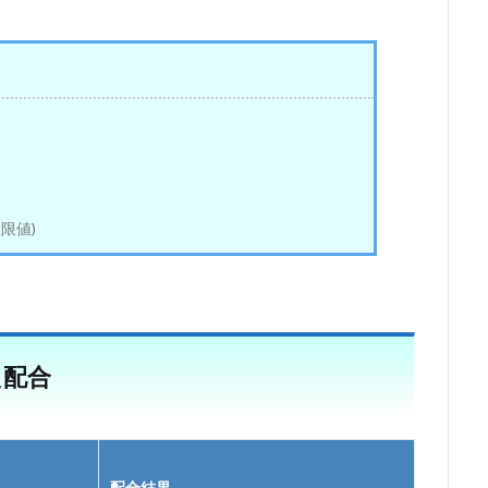
限値)
た配合
配合結果