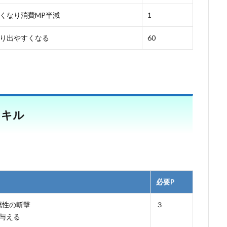
くなり消費MP半減
1
り出やすくなる
60
スキル
必要P
属性の斬撃
３
を与える