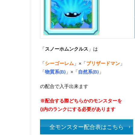
「
スノーホムンクルス
」は
「
シーゴーレム
」×「
ブリザードマン
」
「
物質系(B)
」×「
自然系(B)
」
の配合で入手出来ます
※配合する際どちらかのモンスターを
()内のランクにする必要があります
全モンスター配合表はこちら