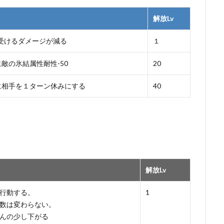
解放Lv
受けるダメージが減る
１
敵の氷結属性耐性-50
20
に相手を１ターン休みにする
40
解放Lv
行動する。
1
数は変わらない。
んの少し下がる