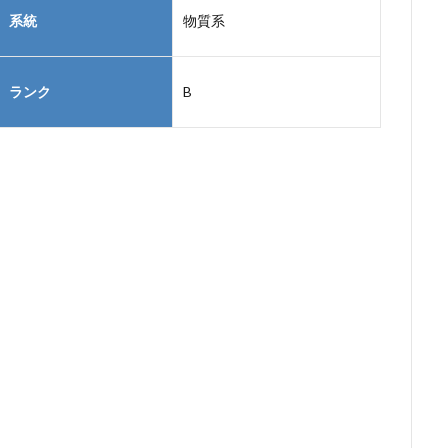
系統
物質系
ランク
B