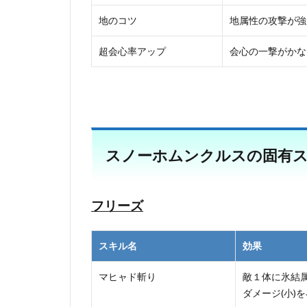
地のコツ
地属性の攻撃が強
超会心率アップ
会心の一撃がかな
スノーホムンクルスの固有
フリーズ
スキル名
効果
マヒャド斬り
敵１体に氷結
ダメージ(小)