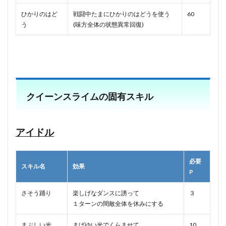
ひかりのはど
戦闘中たまにひかりのはどうを使う
60
う
(味方全体の状態異常回復)
クイーンスライムの固有スキル
アイドル
必要
スキル名
効果
P
さそう踊り
楽しげなダンスに誘って
３
１ターンの間敵全体を休みにする
まぶしい光
まばゆい光でくらませて
10