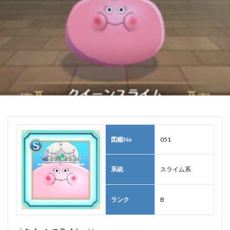
図鑑No
051
系統
スライム系
ランク
B