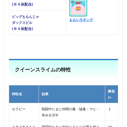
(※４体配合)
ビッグももんじゃ
ももいろキング
ダックスビル
(※４体配合)
■
クイーンスライムの特性
解放
特性名
効果
Lv
セラピー
戦闘中たまに仲間の毒・猛毒・マヒ・
１
休みを治す
ときどきまもり
戦闘中たまに自分にまもりの霧を使う
20