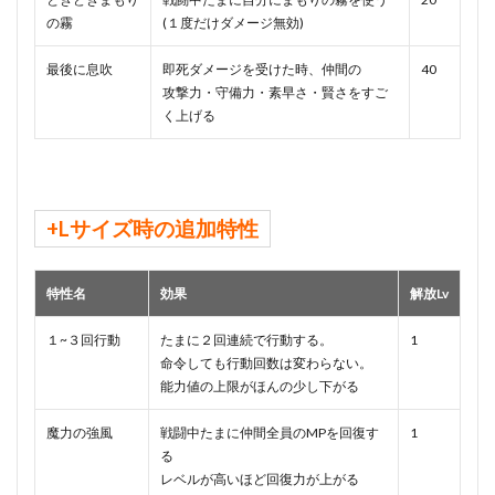
の霧
(１度だけダメージ無効)
最後に息吹
即死ダメージを受けた時、仲間の
40
攻撃力・守備力・素早さ・賢さをすご
く上げる
+Lサイズ時の追加特性
特性名
効果
解放Lv
１~３回行動
たまに２回連続で行動する。
1
命令しても行動回数は変わらない。
能力値の上限がほんの少し下がる
魔力の強風
戦闘中たまに仲間全員のMPを回復す
1
る
レベルが高いほど回復力が上がる