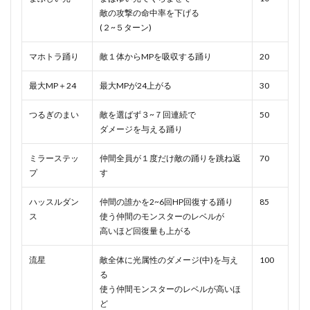
敵の攻撃の命中率を下げる
(２~５ターン)
マホトラ踊り
敵１体からMPを吸収する踊り
20
最大MP＋24
最大MPが24上がる
30
つるぎのまい
敵を選ばず３~７回連続で
50
ダメージを与える踊り
ミラーステッ
仲間全員が１度だけ敵の踊りを跳ね返
70
プ
す
ハッスルダン
仲間の誰かを2~6回HP回復する踊り
85
ス
使う仲間のモンスターのレベルが
高いほど回復量も上がる
流星
敵全体に光属性のダメージ(中)を与え
100
る
使う仲間モンスターのレベルが高いほ
ど