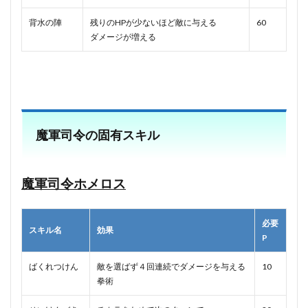
背水の陣
残りのHPが少ないほど敵に与える
60
ダメージが増える
魔軍司令の固有スキル
魔軍司令ホメロス
必要
スキル名
効果
P
ばくれつけん
敵を選ばず４回連続でダメージを与える
10
拳術