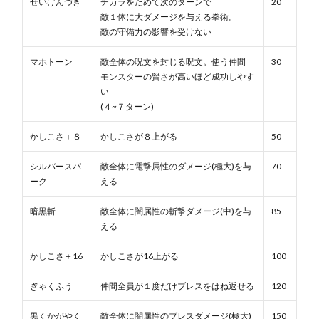
せいけんづき
チカラをためて次のターンで
20
敵１体に大ダメージを与える拳術。
敵の守備力の影響を受けない
マホトーン
敵全体の呪文を封じる呪文。使う仲間
30
モンスターの賢さが高いほど成功しやす
い
(４~７ターン)
かしこさ＋８
かしこさが８上がる
50
シルバースパ
敵全体に電撃属性のダメージ(極大)を与
70
ーク
える
暗黒斬
敵全体に闇属性の斬撃ダメージ(中)を与
85
える
かしこさ＋16
かしこさが16上がる
100
ぎゃくふう
仲間全員が１度だけブレスをはね返せる
120
黒くかがやく
敵全体に闇属性のブレスダメージ(極大)
150