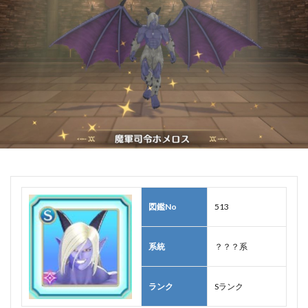
図鑑No
513
系統
？？？系
ランク
Sランク