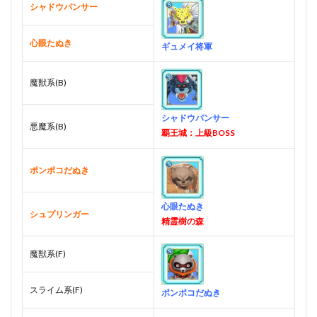
シャドウパンサー
心眼たぬき
ギュメイ将軍
魔獣系(B)
シャドウパンサー
悪魔系(B)
覇王城：上級BOSS
ポンポコだぬき
心眼たぬき
シュプリンガー
精霊樹の森
魔獣系(F)
スライム系(F)
ポンポコだぬき