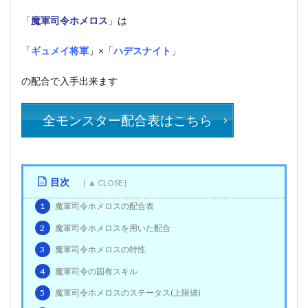
「
魔軍司令ホメロス
」は
「
ギュメイ将軍
」×「
ハデスナイト
」
の配合で入手出来ます
全モンスター配合表はこちら
目次
1
魔軍司令ホメロスの配合表
2
魔軍司令ホメロスを用いた配合
3
魔軍司令ホメロスの特性
4
魔軍司令の固有スキル
5
魔軍司令ホメロスのステータス(上限値)