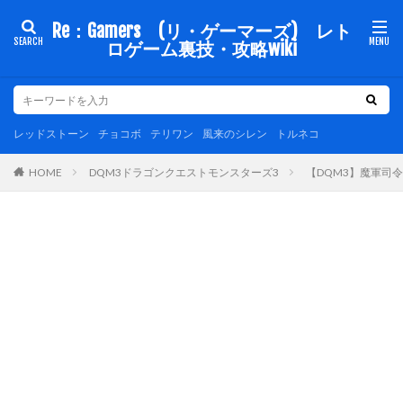
Re：Gamers (リ・ゲーマーズ) レト
ロゲーム裏技・攻略wiki
レッドストーン
チョコボ
テリワン
風来のシレン
トルネコ
DQM3ドラゴンクエストモンスターズ3
【DQM3】魔軍司
HOME