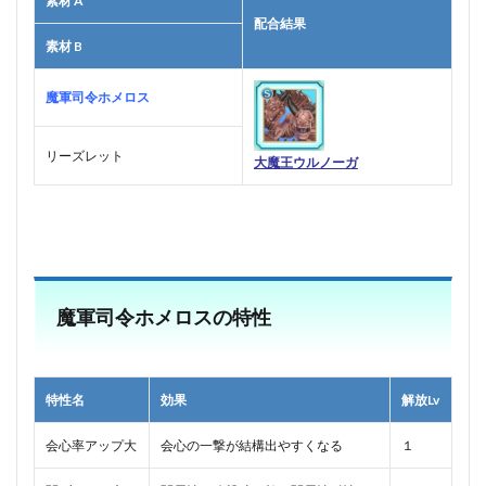
素材 A
配合結果
素材 B
魔軍司令ホメロス
リーズレット
大魔王ウルノーガ
■
魔軍司令ホメロスの特性
特性名
効果
解放Lv
会心率アップ大
会心の一撃が結構出やすくなる
１