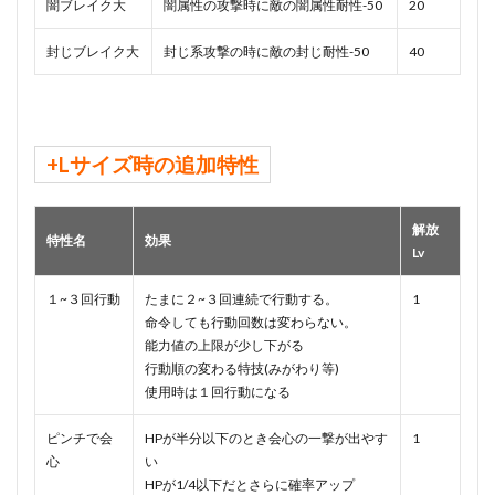
闇ブレイク大
闇属性の攻撃時に敵の闇属性耐性-50
20
封じブレイク大
封じ系攻撃の時に敵の封じ耐性-50
40
+Lサイズ時の追加特性
解放
特性名
効果
Lv
１~３回行動
たまに２~３回連続で行動する。
1
命令しても行動回数は変わらない。
能力値の上限が少し下がる
行動順の変わる特技(みがわり等)
使用時は１回行動になる
ピンチで会
HPが半分以下のとき会心の一撃が出やす
1
心
い
HPが1/4以下だとさらに確率アップ