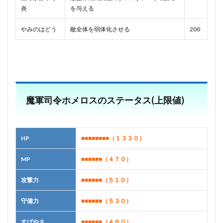
炎
を与える
やみのはどう
敵全体を弱体化させる
200
魔軍司令ホメロスのステータス(上限値)
HP
■■■■■■■■
（１３３０）
MP
■■■■■■
（４７０）
攻撃力
■■■■■■
（５１０）
守備力
■■■■■■
（５３０）
すばやさ
■■■■■■
（４６０）