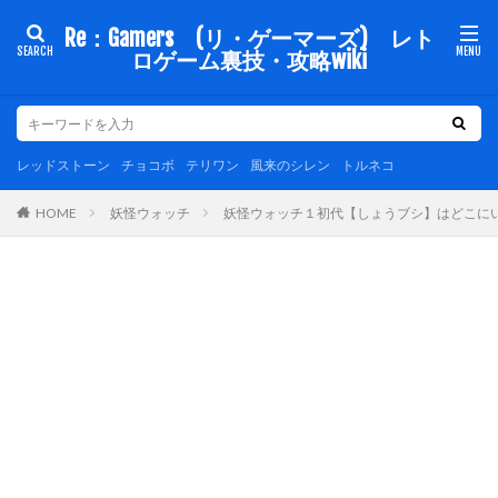
Re：Gamers (リ・ゲーマーズ) レト
ロゲーム裏技・攻略wiki
レッドストーン
チョコボ
テリワン
風来のシレン
トルネコ
妖怪ウォッチ
妖怪ウォッチ１初代【しょうブシ】はどこにいる？
HOME