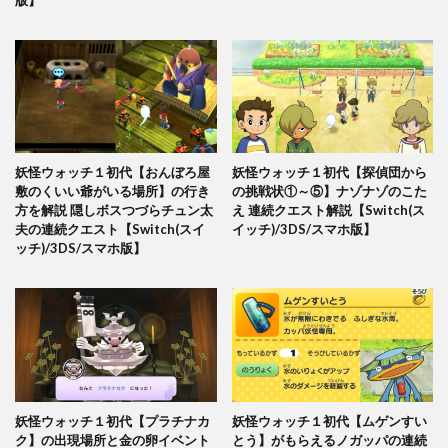
版】
妖怪ウォッチ１初代【おんぼろ屋
妖怪ウォッチ１初代【探偵団から
敷のくいい爺がいる場所】の行き
の挑戦状①～⑤】ナゾナゾのこた
方を解説 隠しボスつづらチュン太
え 連続クエスト解説【Switch(ス
夫の連続クエスト【Switch(スイ
イッチ)/3DS/スマホ版】
ッチ)/3DS/スマホ版】
妖怪ウォッチ１初代【プラチナカ
妖怪ウォッチ１初代【ムゲンすい
ク】の出現場所と金の卵イベント
とう】がもらえるノガッパの連続