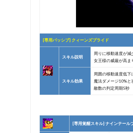
[専用パッシブ] クィーンズプライド
周りに移動速度が減
スキル説明
女王様の威厳が高ま
周囲の移動速度低下
スキル効果
魔法ダメージ10%と
敵数の判定周期5秒
[専用覚醒スキル] ナインテール