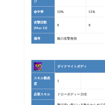
ジ
命中率
50%
51%
攻撃回数
8
8
(Max 12)
備考
敵の攻撃無視
ダイナマイトボディ
スキル難易
1
度
必要スキル
ドローボディー [50]
鞭で遠い所にいる敵をからめて