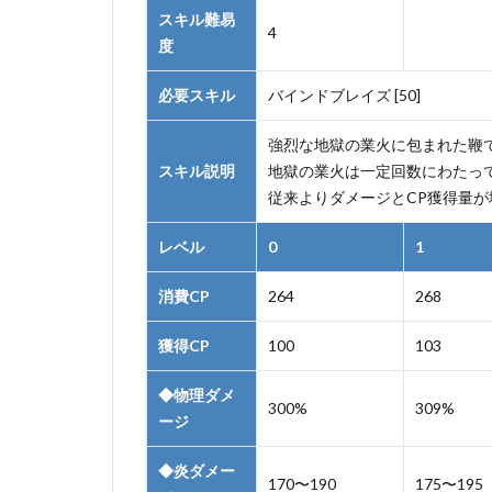
スキル難易
4
度
必要スキル
バインドブレイズ [50]
強烈な地獄の業火に包まれた鞭
スキル説明
地獄の業火は一定回数にわたっ
従来よりダメージとCP獲得量が
レベル
0
1
消費CP
264
268
獲得CP
100
103
◆物理ダメ
300%
309%
ージ
◆
炎ダメー
170〜190
175〜195