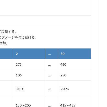
で攻撃する。
てダメージを与え続ける。
増加。
2
…
50
272
…
460
106
…
250
318%
…
750%
180〜200
…
415～435